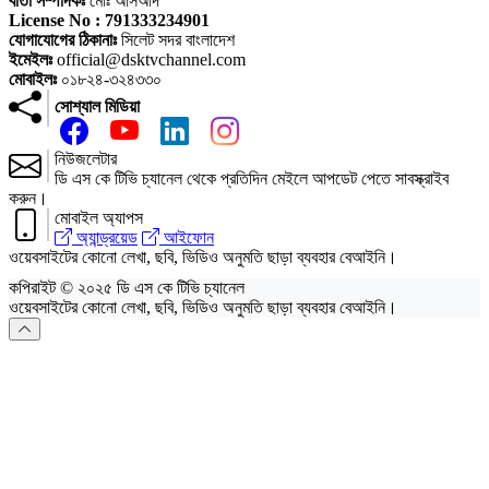
বার্তা সম্পাদকঃ
মোঃ আসআদ
License No : 791333234901
যোগাযোগের ঠিকানাঃ
সিলেট সদর বাংলাদেশ
ইমেইলঃ
official@dsktvchannel.com
মোবাইলঃ
০১৮২৪-৩২৪৩৩০
সোশ্যাল মিডিয়া
নিউজলেটার
ডি এস কে টিভি চ্যানেল থেকে প্রতিদিন মেইলে আপডেট পেতে সাবস্ক্রাইব
করুন।
মোবাইল অ্যাপস
অ্যান্ড্রয়েড
আইফোন
ওয়েবসাইটের কোনো লেখা, ছবি, ভিডিও অনুমতি ছাড়া ব্যবহার বেআইনি।
কপিরাইট © ২০২৫ ডি এস কে টিভি চ্যানেল
ওয়েবসাইটের কোনো লেখা, ছবি, ভিডিও অনুমতি ছাড়া ব্যবহার বেআইনি।