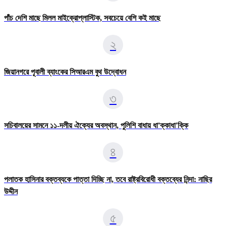
পাঁচ দেশি মাছে মিলল মাইক্রোপ্লাস্টিক, সবচেয়ে বেশি কই মাছে
২
জিয়ানগরে পূবালী ব্যাংকের সিআরএম বুথ উদ্বোধন
৩
সচিবালয়ের সামনে ১১-দলীয় ঐক্যের অবস্থান, পুলিশি বাধায় ধা'ক্কাধা'ক্কি
৪
পলাতক হাসিনার বক্তব্যকে পাত্তা দিচ্ছি না, তবে রাষ্ট্রবিরোধী বক্তব্যের নিন্দা: নাছির
উদ্দীন
৫