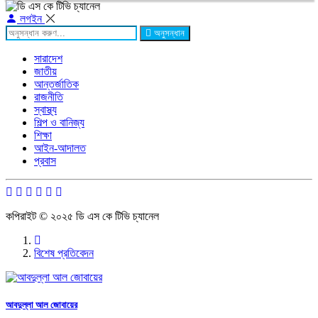
লগইন
অনুসন্ধান
সারাদেশ
জাতীয়
আন্তর্জাতিক
রাজনীতি
স্বাস্থ্য
শিল্প ও বানিজ্য
শিক্ষা
আইন-আদালত
প্রবাস
কপিরাইট © ২০২৫ ডি এস কে টিভি চ্যানেল
বিশেষ প্রতিবেদন
আবদুল্লা আল জোবায়ের