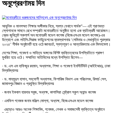
অনুপ্রেরণাময় দিন
আধুনিক ও মানসম্মত শিক্ষার অঙ্গীকার নিয়ে, স্বপ্ন যেখানে সার্থক”— এই প্রাণবন্ত
স্লোগানকে সামনে রেখে সম্প্রতি মনোহরদীতে অনুষ্ঠিত হলো এক ব্যতিক্রমী আয়োজন।
ব্রেভ জুবিলেন্ট স্কলার্স অব মনোহরদী মডেল কলেজ (বিজেএসএম মডেল কলেজ)-এর
উদ্যোগে এবং লাইলি-সিরাজ ফাউন্ডেশনের ব্যবস্থাপনায় ‘সেমিনার ও মেধাবৃত্তি পুরস্কার
২০২৫’ শীর্ষক অনুষ্ঠানটি হয়ে ওঠে জ্ঞানচর্চা, স্বপ্নপূরণ ও আন্তরিকতার এক মিলনমেলা।
দেশের শিক্ষা, গবেষণা ও সাহিত্য অঙ্গনের বিশিষ্ট ব্যক্তিত্বদের উপস্থিতিতে প্রাঙ্গণ
মুখরিত হয়ে ওঠে। সম্মানিত অতিথিদের মধ্যে উপস্থিত ছিলেন—
· ড. এস এম হাফিজুর রহমান, অধ্যাপক, শিক্ষা ও গবেষণা ইনস্টিটিউট (আইইআর), ঢাকা
বিশ্ববিদ্যালয়
· ড. মাহমুদুল হাসান, সহযোগী অধ্যাপক, ফিশারিজ বিভাগ এবং পরিচালক, রিসার্চ সেল,
জামালপুর বিজ্ঞান ও প্রযুক্তি বিশ্ববিদ্যালয়
· জনাব ইকবাল হায়দার সবুজ, অধ্যক্ষ, কাপাসিয়া সেন্ট্রাল স্কুল অ্যান্ড কলেজ
· এমফিল গবেষক জনাব মঞ্জিল মোল্লা, অধ্যক্ষ, বিজেএসএম মডেল কলেজ
এছাড়াও আরও অনেক শিক্ষাবিদ, গবেষক, লেখক ও সমাজসেবী ব্যক্তিত্ব অনুষ্ঠানে