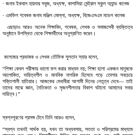
· জনাব ইকবাল হায়দার সবুজ, অধ্যক্ষ, কাপাসিয়া সেন্ট্রাল স্কুল অ্যান্ড কলেজ
· এমফিল গবেষক জনাব মঞ্জিল মোল্লা, অধ্যক্ষ, বিজেএসএম মডেল কলেজ
এছাড়াও আরও অনেক শিক্ষাবিদ, গবেষক, লেখক ও সমাজসেবী ব্যক্তিত্ব
অনুষ্ঠানে উপস্থিত থেকে শিক্ষার্থীদের অনুপ্রাণিত করেন।
কলেজের প্রভাষক ও লেখক তৌফিক সুলতান স্যার বলেন,
“শিক্ষা কেবল পরীক্ষায় ভালো ফল করার মাধ্যম নয়; শিক্ষা হলো একজন মানুষকে
আলোকিত, দায়িত্বশীল ও মানবিক নাগরিক হিসেবে গড়ে তোলার সবচেয়ে
শক্তিশালী হাতিয়ার। আজকের মেধাবীরা আগামী দিনের নেতৃত্ব দেবে— তাই
তাদের মাঝে জ্ঞান, নৈতিকতা ও সৃজনশীলতার বিকাশ ঘটানো আমাদের সবার
দায়িত্ব।”
স্বপ্নপূরণের প্রসঙ্গ টেনে তিনি আরও বলেন,
“স্বপ্ন তখনই সার্থক হয়, যখন তা অধ্যবসায়, সততা ও পরিশ্রমের মাধ্যমে