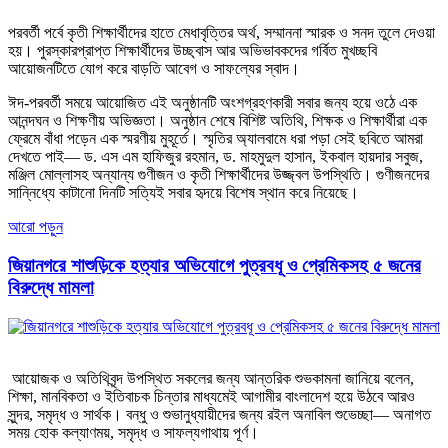
পরবর্তী পর্বে কৃতী শিক্ষার্থীদের হাতে মেধাবৃত্তির অর্থ, সম্মাননা স্মারক ও সনদ তুলে দেওয়া
হয়। পুরস্কারপ্রাপ্ত শিক্ষার্থীদের উচ্ছ্বাস আর অভিভাবকদের গর্বিত মুখচ্ছবি
আয়োজনটিতে যোগ করে বাড়তি আবেগ ও সাফল্যের স্বাদ।
ঈদ-পরবর্তী সময়ে আয়োজিত এই অনুষ্ঠানটি অংশগ্রহণকারী সবার জন্য হয়ে ওঠে এক
আনন্দঘন ও শিক্ষণীয় অভিজ্ঞতা। অনুষ্ঠান শেষে বিশিষ্ট অতিথি, শিক্ষক ও শিক্ষার্থীরা এক
ফ্রেমে বাঁধা পড়েন এক স্মরণীয় মুহূর্তে। স্মৃতির অ্যালবামে ধরা পড়া সেই ছবিতে আমরা
দেখতে পাই— ড. এস এম হাফিজুর রহমান, ড. মাহমুদুল হাসান, ইকবাল হায়দার সবুজ,
মঞ্জিল মোল্লাসহ অন্যান্য গুণীজন ও কৃতী শিক্ষার্থীদের উজ্জ্বল উপস্থিতি। গুণীজনদের
সান্নিধ্যে কাটানো দিনটি সত্যিই সবার হৃদয়ে বিশেষ স্থান করে নিয়েছে।
আরো পড়ুন
জিয়ানগরে শাশুড়িকে হত্যার অভিযোগে পুত্রবধূ ও প্রেমিকসহ ৫ জনের
বিরুদ্ধে মামলা
আয়োজক ও অতিথিবৃন্দ উপস্থিত সকলের জন্য আন্তরিক শুভকামনা জানিয়ে বলেন,
শিক্ষা, মানবিকতা ও ইতিবাচক চিন্তার মাধ্যমেই আগামীর বাংলাদেশ হয়ে উঠবে আরও
সুন্দর, সমৃদ্ধ ও সার্থক। বন্ধু ও শুভানুধ্যায়ীদের জন্য রইল অনাবিল শুভেচ্ছা— অনাগত
সময় হোক কল্যাণময়, সমৃদ্ধ ও সাফল্যগাথায় পূর্ণ।