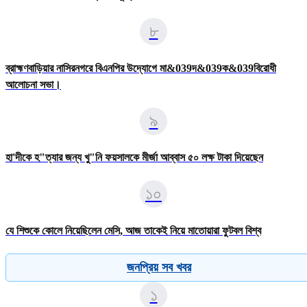
৮
ব্রাহ্মণবাড়িয়ার নাসিরনগরে বিএনপির উদ্যােগে মা&039দ&039ক&039বিরোধী
আলোচনা সভা।
৯
হা'দীকে হ"ত্যার জন্য খু"নি ফয়সালকে মীর্জা আব্বাস ৫০ লক্ষ টাকা দিয়েছেন
১০
যে শিশুকে কোলে নিয়েছিলেন মেসি, আজ তাকেই নিয়ে মাতোয়ারা ফুটবল বিশ্ব
জনপ্রিয় সব খবর
১