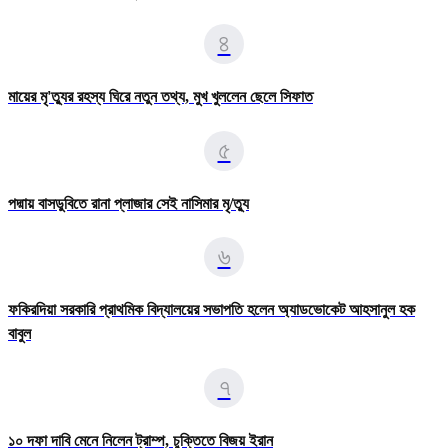
৪
মায়ের মৃ'ত্যুর রহস্য ঘিরে নতুন তথ্য, মুখ খুললেন ছেলে সিফাত
৫
পদ্মায় বাসডুবিতে রানা প্লাজার সেই নাসিমার মৃ/ত্যু
৬
ফকিরদিয়া সরকারি প্রাথমিক বিদ্যালয়ের সভাপতি হলেন অ্যাডভোকেট আহসানুল হক
বাবুল
৭
১০ দফা দাবি মেনে নিলেন ট্রাম্প, চুক্তিতে বিজয় ইরান