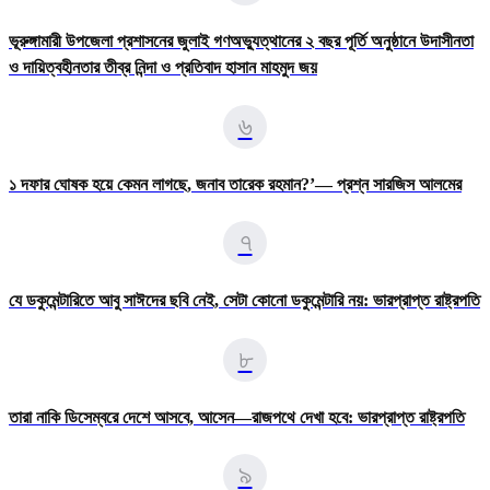
ভূরুঙ্গামারী উপজেলা প্রশাসনের জুলাই গণঅভ্যুত্থানের ২ বছর পূর্তি অনুষ্ঠানে উদাসীনতা
ও দায়িত্বহীনতার তীব্র নিন্দা ও প্রতিবাদ হাসান মাহমুদ জয়
৬
১ দফার ঘোষক হয়ে কেমন লাগছে, জনাব তারেক রহমান?’— প্রশ্ন সারজিস আলমের
৭
যে ডকুমেন্টারিতে আবু সাঈদের ছবি নেই, সেটা কোনো ডকুমেন্টারি নয়: ভারপ্রাপ্ত রাষ্ট্রপতি
৮
তারা নাকি ডিসেম্বরে দেশে আসবে, আসেন—রাজপথে দেখা হবে: ভারপ্রাপ্ত রাষ্ট্রপতি
৯