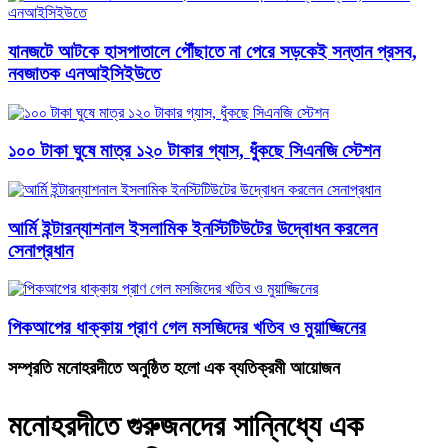
যানজটে আটকে হাসপাতালে পৌঁছাতে না পেরে সড়কেই সন্তান প্রসব,
নবজাতক এনআইসিইউতে
১০০ টাকা ঘুষে মাত্র ১২০ টাকার গ্যাস, ধুঁকছে সিএনজি স্টেশন
আর্মি ইন্টারন্যাশনাল ইসলামিক ইনস্টিটিউটের উদ্বোধন করলেন
সেনাপ্রধান
পিকআপের ধাক্কায় প্রাণ গেল মসজিদের খতিব ও মুয়াজ্জিনের
সম্প্রতি মনোহরদীতে অনুষ্ঠিত হলো এক ব্যতিক্রমী আয়োজন
মনোহরদীতে গুরুজনদের সান্নিধ্যে এক