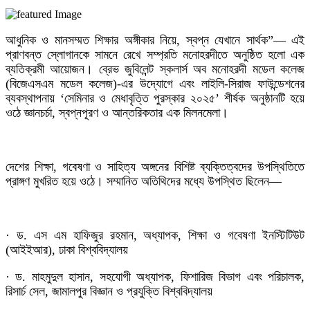
আধুনিক ও মানসম্মত শিক্ষার অঙ্গীকার নিয়ে, স্বপ্ন যেখানে সার্থক”— এই
প্রাণবন্ত স্লোগানকে সামনে রেখে সম্প্রতি মনোহরদীতে অনুষ্ঠিত হলো এক
ব্যতিক্রমী আয়োজন। ব্রেভ জুবিলেন্ট স্কলার্স অব মনোহরদী মডেল কলেজ
(বিজেএসএম মডেল কলেজ)-এর উদ্যোগে এবং লাইলি-সিরাজ ফাউন্ডেশনের
ব্যবস্থাপনায় ‘সেমিনার ও মেধাবৃত্তি পুরস্কার ২০২৫’ শীর্ষক অনুষ্ঠানটি হয়ে
ওঠে জ্ঞানচর্চা, স্বপ্নপূরণ ও আন্তরিকতার এক মিলনমেলা।
দেশের শিক্ষা, গবেষণা ও সাহিত্য অঙ্গনের বিশিষ্ট ব্যক্তিত্বদের উপস্থিতিতে
প্রাঙ্গণ মুখরিত হয়ে ওঠে। সম্মানিত অতিথিদের মধ্যে উপস্থিত ছিলেন—
· ড. এস এম হাফিজুর রহমান, অধ্যাপক, শিক্ষা ও গবেষণা ইনস্টিটিউট
(আইইআর), ঢাকা বিশ্ববিদ্যালয়
· ড. মাহমুদুল হাসান, সহযোগী অধ্যাপক, ফিশারিজ বিভাগ এবং পরিচালক,
রিসার্চ সেল, জামালপুর বিজ্ঞান ও প্রযুক্তি বিশ্ববিদ্যালয়