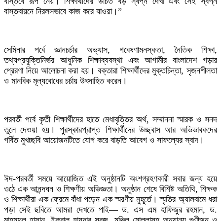
বাস্তবে রূপ নেয়। শিক্ষার্থীদের উচিত বড় স্বপ্ন দেখা এবং সেই স্বপ্ন
বাস্তবায়নে নিরলসভাবে কাজ করে যাওয়া।”
সেমিনার পর্বে জ্ঞানচর্চার অভ্যাস, গবেষণামনস্কতা, নৈতিক শিক্ষা,
তথ্যপ্রযুক্তিনির্ভর আধুনিক শিক্ষাব্যবস্থা এবং আগামীর বাংলাদেশ গড়ার
প্রেরণা নিয়ে আলোচনা করা হয়। বক্তারা শিক্ষার্থীদের মুক্তচিন্তা, সৃজনশীলতা
ও মানবিক মূল্যবোধের চর্চায় উৎসাহিত করেন।
পরবর্তী পর্বে কৃতী শিক্ষার্থীদের হাতে মেধাবৃত্তির অর্থ, সম্মাননা স্মারক ও সনদ
তুলে দেওয়া হয়। পুরস্কারপ্রাপ্ত শিক্ষার্থীদের উচ্ছ্বাস আর অভিভাবকদের
গর্বিত মুখচ্ছবি আয়োজনটিতে যোগ করে বাড়তি আবেগ ও সাফল্যের স্বাদ।
ঈদ-পরবর্তী সময়ে আয়োজিত এই অনুষ্ঠানটি অংশগ্রহণকারী সবার জন্য হয়ে
ওঠে এক আনন্দঘন ও শিক্ষণীয় অভিজ্ঞতা। অনুষ্ঠান শেষে বিশিষ্ট অতিথি, শিক্ষক
ও শিক্ষার্থীরা এক ফ্রেমে বাঁধা পড়েন এক স্মরণীয় মুহূর্তে। স্মৃতির অ্যালবামে ধরা
পড়া সেই ছবিতে আমরা দেখতে পাই— ড. এস এম হাফিজুর রহমান, ড.
মাহমুদুল হাসান, ইকবাল হায়দার সবুজ, মঞ্জিল মোল্লাসহ অন্যান্য গুণীজন ও