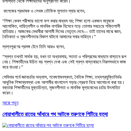
উপস্থিত থেকে শিক্ষার্থীদের অনুপ্রাণিত করেন।
কলেজের প্রভাষক ও লেখক তৌফিক সুলতান স্যার বলেন,
“শিক্ষা কেবল পরীক্ষায় ভালো ফল করার মাধ্যম নয়; শিক্ষা হলো একজন মানুষকে
আলোকিত, দায়িত্বশীল ও মানবিক নাগরিক হিসেবে গড়ে তোলার সবচেয়ে শক্তিশালী
হাতিয়ার। আজকের মেধাবীরা আগামী দিনের নেতৃত্ব দেবে— তাই তাদের মাঝে জ্ঞান,
নৈতিকতা ও সৃজনশীলতার বিকাশ ঘটানো আমাদের সবার দায়িত্ব।”
স্বপ্নপূরণের প্রসঙ্গ টেনে তিনি আরও বলেন,
“স্বপ্ন তখনই সার্থক হয়, যখন তা অধ্যবসায়, সততা ও পরিশ্রমের মাধ্যমে বাস্তবে রূপ
নেয়। শিক্ষার্থীদের উচিত বড় স্বপ্ন দেখা এবং সেই স্বপ্ন বাস্তবায়নে নিরলসভাবে কাজ
করে যাওয়া।”
সেমিনার পর্বে জ্ঞানচর্চার অভ্যাস, গবেষণামনস্কতা, নৈতিক শিক্ষা, তথ্যপ্রযুক্তিনির্ভর
আধুনিক শিক্ষাব্যবস্থা এবং আগামীর বাংলাদেশ গড়ার প্রেরণা নিয়ে আলোচনা করা হয়।
বক্তারা শিক্ষার্থীদের মুক্তচিন্তা, সৃজনশীলতা ও মানবিক মূল্যবোধের চর্চায় উৎসাহিত
করেন।
আরো পড়ুন
নোয়াখালীতে রাতের আঁধারে পথ আটকে তরুণকে পিটিয়ে হত্যা