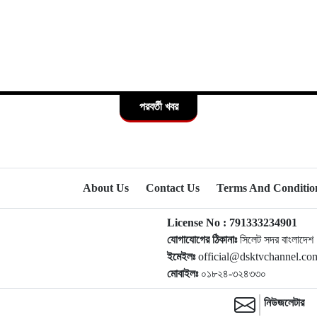
পরবর্তী খবর
About Us
Contact Us
Terms And Conditio
License No : 791333234901
যোগাযোগের ঠিকানাঃ
সিলেট সদর বাংলাদেশ
ইমেইলঃ
official@dsktvchannel.c
মোবাইলঃ
০১৮২৪-৩২৪৩৩০
নিউজলেটার