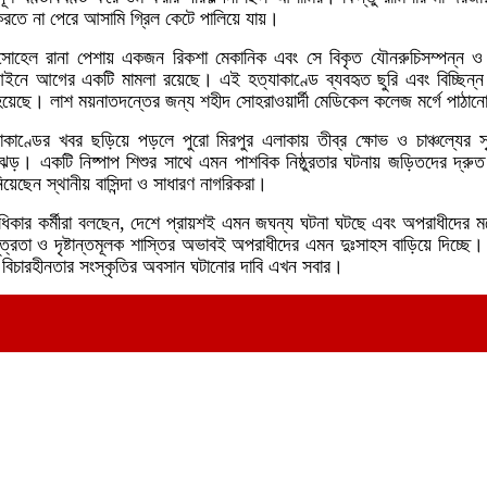
 করতে না পেরে আসামি গ্রিল কেটে পালিয়ে যায়।
 সোহেল রানা পেশায় একজন রিকশা মেকানিক এবং সে বিকৃত যৌনরুচিসম্পন্ন 
ী আইনে আগের একটি মামলা রয়েছে। এই হত্যাকাণ্ডে ব্যবহৃত ছুরি এবং বিচ্ছিন্ন মা
েছে। লাশ ময়নাতদন্তের জন্য শহীদ সোহরাওয়ার্দী মেডিকেল কলেজ মর্গে পাঠা
কাণ্ডের খবর ছড়িয়ে পড়লে পুরো মিরপুর এলাকায় তীব্র ক্ষোভ ও চাঞ্চল্যের সৃ
ঝড়। একটি নিষ্পাপ শিশুর সাথে এমন পাশবিক নিষ্ঠুরতার ঘটনায় জড়িতদের দ্রুত বি
ানিয়েছেন স্থানীয় বাসিন্দা ও সাধারণ নাগরিকরা।
িকার কর্মীরা বলছেন, দেশে প্রায়শই এমন জঘন্য ঘটনা ঘটছে এবং অপরাধীদের
সূত্রতা ও দৃষ্টান্তমূলক শাস্তির অভাবই অপরাধীদের এমন দুঃসাহস বাড়িয়ে দিচ্ছে। 
 এই বিচারহীনতার সংস্কৃতির অবসান ঘটানোর দাবি এখন সবার।