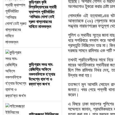
হয়েছে। অপরাধ গোপন ও মরদেহ গু
কুড়িগ্রাম কৃষি
অংশগুলোও টুকরো করার চেষ্টা চ
বিশ্ববিদ্যালয়ের স্থায়ী
ক্যাম্পাস পূর্বনির্ধারিত
লোমহর্ষক এই হত্যাকাণ্ডের ঘটনা
‘নালিয়ার দোলা’তেই
আক্তারকে (২৬) গ্রেপ্তার করে
দ্রুত বাস্তবায়নের
সন্ধ্যায় নারায়ণগঞ্জের ফতুল্লা 
দাবিতে মানববন্ধন
পুলিশ ও স্থানীয় সূত্রে জানা যা
ধরে সপরিবারে বসবাস করে আসছিল
প্রস্তুতি নিচ্ছিলেন তার মা। কিন
দরজার সামনে রামিসার এক পাটি স
তখনই প্রতিবেশীদের সাথে নিয়ে
কুড়িগ্রাম সদর সাব-
মায়ের আর্তচিৎকারে স্থানীয়রা
রেজিস্ট্রি অফিসে
ছিল শিশু রামিসার নিথর দেহ, তব
নকলনবিশকে হ'ত্যার
উদ্ধার করা হয়।
উদ্দেশ্যে হাম'লা ও
রক্তা'ক্ত জখ'ম
ততক্ষণে মূল আসামি সোহেল রানা
জনতা। খবর পেয়ে পল্লবী থানা-প
করেন।
এ বিষয়ে ঢাকা মহানগর পুলিশে
সম্মেলনে জানান, প্রাথমিকভাবে 
হত্যা করা হয়। পরে মরদেহ সম্পূ
পাইকেরছড়া ইউনিয়নের