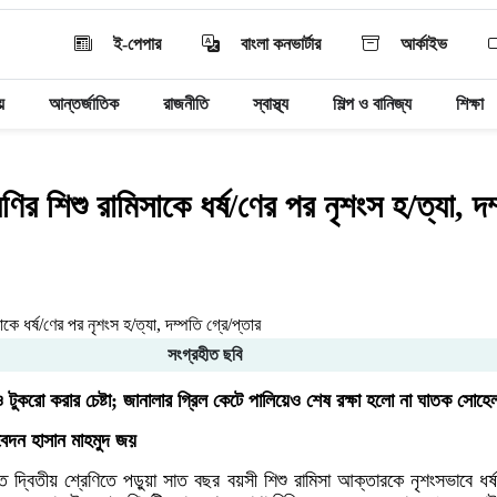
ই-পেপার
বাংলা কনভার্টার
আর্কাইভ
য়
আন্তর্জাতিক
রাজনীতি
স্বাস্থ্য
শিল্প ও বানিজ্য
শিক্ষা
রেণির শিশু রামিসাকে ধর্ষ/ণের পর নৃশংস হ/ত্যা, দম
সংগ্রহীত ছবি
ও টুকরো করার চেষ্টা; জানালার গ্রিল কেটে পালিয়েও শেষ রক্ষা হলো না ঘাতক সোহেল
িবেদন হাসান মাহমুদ জয়
ে দ্বিতীয় শ্রেণিতে পড়ুয়া সাত বছর বয়সী শিশু রামিসা আক্তারকে নৃশংসভাবে ধর