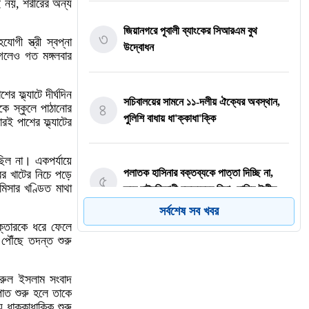
ই নয়, শরীরের অন্য
জিয়ানগরে পূবালী ব্যাংকের সিআরএম বুথ
৩
গী স্ত্রী স্বপ্না
উদ্বোধন
েলেও গত মঙ্গলবার
 ফ্ল্যাটে দীর্ঘদিন
সচিবালয়ের সামনে ১১-দলীয় ঐক্যের অবস্থান,
৪
ে স্কুলে পাঠানোর
পুলিশি বাধায় ধা'ক্কাধা'ক্কি
রই পাশের ফ্ল্যাটের
িল না। একপর্যায়ে
পলাতক হাসিনার বক্তব্যকে পাত্তা দিচ্ছি না,
র খাটের নিচে পড়ে
৫
মিসার খণ্ডিত মাথা
তবে রাষ্ট্রবিরোধী বক্তব্যের নিন্দা: নাছির উদ্দীন
সর্বশেষ সব খবর
ক্তারকে ধরে ফেলে
 পৌঁছে তদন্ত শুরু
ভূরুঙ্গামারী উপজেলা প্রশাসনের জুলাই
গণঅভ্যুত্থানের ২ বছর পূর্তি অনুষ্ঠানে উদাসীনতা
৬
ও দায়িত্বহীনতার তীব্র নিন্দা ও প্রতিবাদ হাসান
জরুল ইসলাম সংবাদ
পাত শুরু হলে তাকে
মাহমুদ জয়
ধাক্কাধাক্কি শুরু