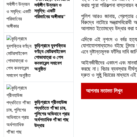
করায় পুরো পরিকল্পনা বাস্তবায়ন
সর্বাঙ্গীণ উন্নয়ন ও
সমৃদ্ধি: একটি
পুলিশ আরও জানায়, গ্রেপ্তার
পরিবর্তনের অঙ্গীকার"
বিরুদ্ধে নাটোরে সন্ত্রাসবিরোধ
আলামত ইতোমধ্যে উদ্ধার করা হয়
এদিকে এই নৃশংস ও বর্বর হত্যা
যোগাযোগমাধ্যমেও বইছে নিন্দার 
কুড়িগ্রামে যুবশক্তির
এনে দৃষ্টান্তমূলক ফাঁসির দাবি জ
বর্ণাঢ্য মোটরসাইকেল
শোভাযাত্রা ও পেস
আইনজীবীদের একাংশ এবং মানবাধ
কনফারেন্স সমাবেশ
করছে না। বিচার ব্যবস্থার দীর্ঘ
অনুষ্ঠিত
দ্রুত ও সুষ্ঠু বিচারের মাধ্যমে
আপনার মতামত লিখুন
কুড়িগ্রামে গ্রীনহাউজ
পদ্ধতিতে গাঁ'জা চাষ,
পুলিশের অভিযানে প্রায়
অর্ধশতাধিক গাঁ'জা গাছ
উদ্ধার