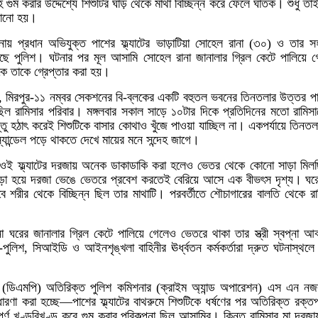
ম করার উদ্দেশ্যে শিশুটির ঘাড় থেকে মাথা বিচ্ছিন্ন করে ফেলে ঘাতক। শুধু তা
ালানো হয়।
য় প্রধান অভিযুক্ত পাশের ফ্ল্যাটের ভাড়াটিয়া সোহেল রানা (৩০) ও তার সহযো
ছে পুলিশ। ঘটনার পর মূল আসামি সোহেল রানা জানালার গ্রিল কেটে পালিয়ে গ
থেকে তাকে গ্রেপ্তার করা হয়।
য়, মিরপুর-১১ নম্বর সেকশনের বি-ব্লকের একটি বহুতল ভবনের তিনতলার উত্তর পাশের
 রামিসার পরিবার। মঙ্গলবার সকাল সাড়ে ১০টার দিকে প্রতিদিনের মতো রামিসাক
্তু হঠাৎ করেই শিশুটিকে বাসার কোথাও খুঁজে পাওয়া যাচ্ছিল না। একপর্যায়ে তিনতলা
্যান্ডেল পড়ে থাকতে দেখে মায়ের মনে সন্দেহ জাগে।
 ওই ফ্ল্যাটের দরজায় অনেক ডাকাডাকি করা হলেও ভেতর থেকে কোনো সাড়া মিলছ
 জড়ো হয়ে দরজা ভেঙে ভেতরে প্রবেশ করতেই বেরিয়ে আসে এক বীভৎস দৃশ্য। ঘরে
ে শরীর থেকে বিচ্ছিন্ন ছিল তার মাথাটি। পরবর্তীতে শৌচাগারের বালতি থেকে রা
 ঘরের জানালার গ্রিল কেটে পালিয়ে গেলেও ভেতরে থাকা তার স্ত্রী স্বপ্না আ
ুলিশ, সিআইডি ও আইনশৃঙ্খলা বাহিনীর ঊর্ধ্বতন কর্মকর্তারা দ্রুত ঘটনাস্থলে
র (ডিএমপি) অতিরিক্ত পুলিশ কমিশনার (ক্রাইম অ্যান্ড অপারেশন) এস এন ন
ধারণা করা হচ্ছে—পাশের ফ্ল্যাটের বাথরুমে শিশুটিকে ধর্ষণের পর অতিরিক্ত রক্ত
র্ণ খণ্ডবিখণ্ড করে গুম করার পরিকল্পনা ছিল আসামির। কিন্তু রামিসার মা দরজায় 