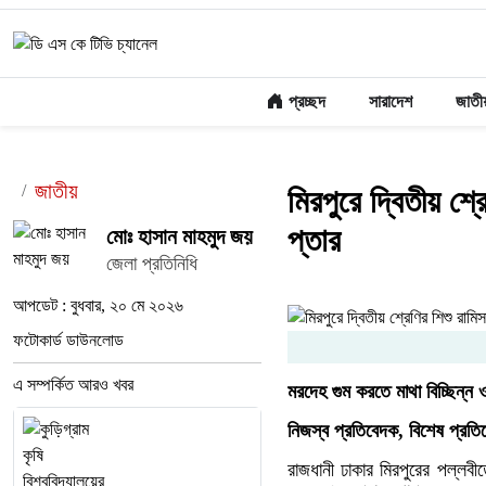
প্রচ্ছদ
সারাদেশ
জাতী
জাতীয়
মিরপুরে দ্বিতীয় শ্
প্তার
মোঃ হাসান মাহমুদ জয়
জেলা প্রতিনিধি
আপডেট : বুধবার, ২০ মে ২০২৬
ফটোকার্ড ডাউনলোড
এ সম্পর্কিত আরও খবর
মরদেহ গুম করতে মাথা বিচ্ছিন্ন 
নিজস্ব প্রতিবেদক, বিশেষ প্রত
রাজধানী ঢাকার মিরপুরের পল্লবীত