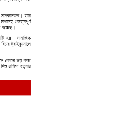
ও মাদকাসক্ত। তার
১ দফার ঘোষক হয়ে কেমন লাগছে, জনাব তারেক
৭
থাসহ গুরুত্বপূর্ণ
রহমান?’— প্রশ্ন সারজিস আলমের
নো হয়েছে।
ষ্টি হয়। সামাজিক
চার ট্রাইব্যুনালে
যে ডকুমেন্টারিতে আবু সাঈদের ছবি নেই, সেটা
৮
কোনো ডকুমেন্টারি নয়: ভারপ্রাপ্ত রাষ্ট্রপতি
 মনে কোনো ভয় কাজ
শিশু রামিসা হত্যার
তারা নাকি ডিসেম্বরে দেশে আসবে, আসেন—
৯
রাজপথে দেখা হবে: ভারপ্রাপ্ত রাষ্ট্রপতি
ক্ষমতার পালাবদলে বিএনপিও আগের সরকারের
১০
পথেই হাঁটছে: সারজিস আলম