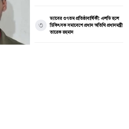
ড্যাবের ৩৭তম প্রতিষ্ঠাবার্ষিকী: এলডি হলে
৩
চিকিৎসক সমাবেশে প্রধান অতিথি প্রধানমন্ত্রী
তারেক রহমান
পুলিশের চাকরি ছেড়ে মাছ চাষ, খামারের
৪
পুকুরে মিলল সাবেক পুলিশ সদস্যের ম'রদেহ
একাই পরিচালনা করেন অনলাইন জু'য়ার ৩৮
৫
অ্যাপ, ডিবির অভিযানে গ্রে'প্তার
সর্বশেষ সব খবর
অ্যাপের মাধ্যমে
প্রেমের সফল পরিণতি! সাত লাখ টাকা
৬
দেনমোহরে বিয়ের পিঁড়িতে উপসহকারী কৃষি
ার করেছে জেলা
কর্মকর্তা মোস্তাফিজুর রহমান ও স্বপ্না