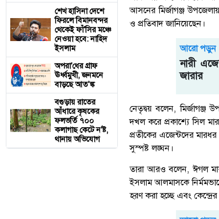
আসনের মির্জাগঞ্জ উপজেলায়
শেখ হাসিনা দেশে
ফিরলে বিমানবন্দর
ও প্রতিবাদ জানিয়েছেন।
থেকেই ফাঁ'সির মঞ্চে
নেওয়া হবে: নাহিদ
আরো পড়ুন
ইসলাম
নারী এজে
অপরা'ধের গ্রাফ
জারার
ঊর্ধ্বমুখী, জনমনে
বাড়ছে আত'ঙ্ক
বগুড়ায় রাতের
নেতৃদ্বয় বলেন, মির্জাগঞ্জ 
আঁধারে কৃষকের
ফলভর্তি ৭০০
দখল করে প্রকাশ্যে সিল মার
কলাগাছ কেটে ন'ষ্ট,
প্রতীকের এজেন্টদের মারধর 
থানায় অভিযোগ
সুস্পষ্ট লঙ্ঘন।
তারা আরও বলেন, ঈগল মার্
ইসলাম আলমাসকে নির্মমভাবে
হরণ করা হচ্ছে এবং কেন্দ্