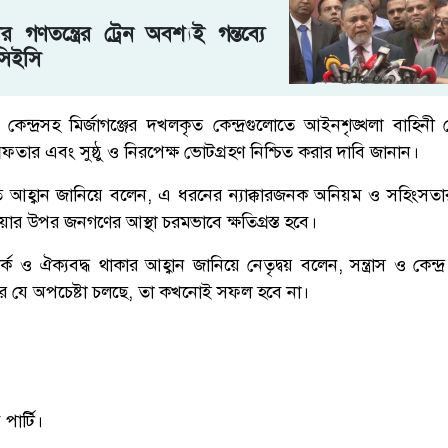
র গণতন্ত্রের ট্রেন অবশ্যই গন্তব্যে
সিইসি
 কেন্দ্রসহ মির্জাগঞ্জের দখলকৃত কেন্দ্রগুলোতে আইনশৃঙ্খলা বাহিনী ম
রেফতার এবং সুষ্ঠু ও নিরপেক্ষ ভোটগ্রহণ নিশ্চিত করার দাবি জানান।
রতি আহ্বান জানিয়ে বলেন, এ ধরনের ন্যাক্কারজনক অনিয়ম ও সহিংসতা
রক্রিয়ার উপর জনগণের আস্থা চরমভাবে ক্ষতিগ্রস্ত হবে।
্ক ও ঐক্যবদ্ধ থাকার আহ্বান জানিয়ে নেতৃদ্বয় বলেন, সন্ত্রাস ও কেন্দ
র যে অপচেষ্টা চলছে, তা কখনোই সফল হবে না।
 পার্টি।