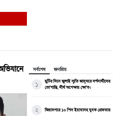
অভিযানে
সর্বশেষ
জনপ্রিয়
ছুটির দিনে জুলাই স্মৃতি জাদুঘরে দর্শনার্থীদের
১
ভো'গান্তি, দীর্ঘ অপেক্ষায় ক্ষো'ভ।
২
জিয়ানগরে ১০ পিস ইয়াবাসহ যুবক গ্রেফতার