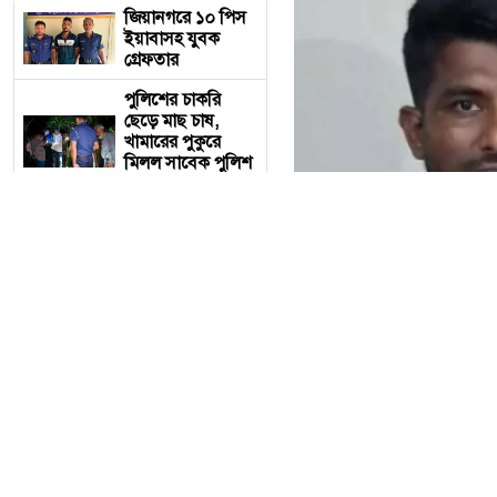
জিয়ানগরে ১০ পিস
ইয়াবাসহ যুবক
গ্রেফতার
পুলিশের চাকরি
ছেড়ে মাছ চাষ,
খামারের পুকুরে
মিলল সাবেক পুলিশ
সদস্যের ম'রদেহ
একাই পরিচালনা
করেন অনলাইন
জু'য়ার ৩৮ অ্যাপ,
ডিবির অভিযানে
গ্রে'প্তার
সচিবালয়ের সামনে
১১-দলীয় ঐক্যের
অবস্থান, পুলিশি
একাই পরিচালনা করতেন ৩৮ অ
বাধায় ধা'ক্কাধা'ক্কি
ঠাকুরগাঁওয়ে একটিমাত্র স্ম
পলাতক হাসিনার
জুয়ার বিশাল নেটওয়ার্ক 
বক্তব্যকে পাত্তা দিচ্ছি
না, তবে রাষ্ট্রবিরোধী