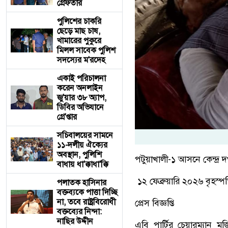
গ্রেফতার
পুলিশের চাকরি
ছেড়ে মাছ চাষ,
খামারের পুকুরে
মিলল সাবেক পুলিশ
সদস্যের ম'রদেহ
একাই পরিচালনা
করেন অনলাইন
জু'য়ার ৩৮ অ্যাপ,
ডিবির অভিযানে
গ্রে'প্তার
সচিবালয়ের সামনে
১১-দলীয় ঐক্যের
অবস্থান, পুলিশি
পটুয়াখালী-১ আসনে কেন্দ্র 
বাধায় ধা'ক্কাধা'ক্কি
১২ ফেব্রুয়ারি ২০২৬ বৃহস্
পলাতক হাসিনার
বক্তব্যকে পাত্তা দিচ্ছি
না, তবে রাষ্ট্রবিরোধী
প্রেস বিজ্ঞপ্তি
বক্তব্যের নিন্দা:
নাছির উদ্দীন
এবি পার্টির চেয়ারম্যান মজ