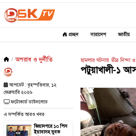
প্রচ্ছদ
সারাদেশ
জাতীয়
অপরাধ ও দুর্নীতি
হামলার ঘটনায় তীব্র নিন্দা 
পটুয়াখালী-১ আসন
আপডেট : বৃহস্পতিবার, ১২
ফেব্রুয়ারি ২০২৬
ফটোকার্ড ডাউনলোড
এ সম্পর্কিত আরও খবর
জিয়ানগরে ১০ পিস
ইয়াবাসহ যুবক