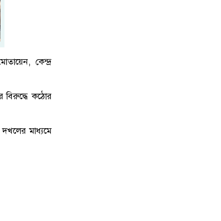
োতায়েন, কেন্দ্র
র বিরুদ্ধে কঠোর
্র দখলের মাধ্যমে