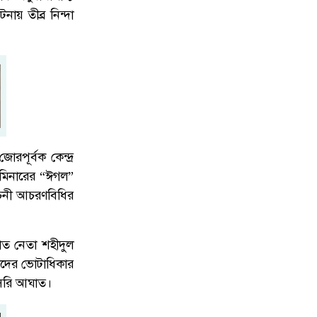
ায় তীব্র নিন্দা
নোয়াখালীতে সিএনজিতে ১১ কেজি গাঁ'জা,
৭
গ্রে'প্তার ১
বগুড়ায় ভয়াবহ সড়ক দূর্ঘ'টনা, নিহ'ত
৮
বেড়ে ৬
োরপূর্বক কেন্দ্র
ব মিনারের “ঈগল”
বাচনী আচরণবিধির
নোয়াখালী চৌমুহনীতে বিএনপি নেতাকে
৯
গুলি,লাগল সহযোগীর বুকে
াত নেতা শহীদুল
তাদের ভোটাধিকার
জিয়ানগরে টগড়া ফেরিঘাটে দুর্ঘ'টনা,
১০
াসরি আঘাত।
নদীতে পড়ে ৩ লাখ টাকার গরুর মৃত্যু