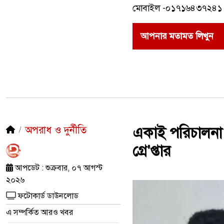
মোবাইল -০১৭১৬৪৩৭২৪১
আপনার মতামত লিখুন
অপরাধ ও দুর্নীতি
একাই পরিচালনা 
গ্রে'প্তার
আপডেট : শুক্রবার, ০৭ আগস্ট
২০২৬
ফটোকার্ড ডাউনলোড
এ সম্পর্কিত আরও খবর