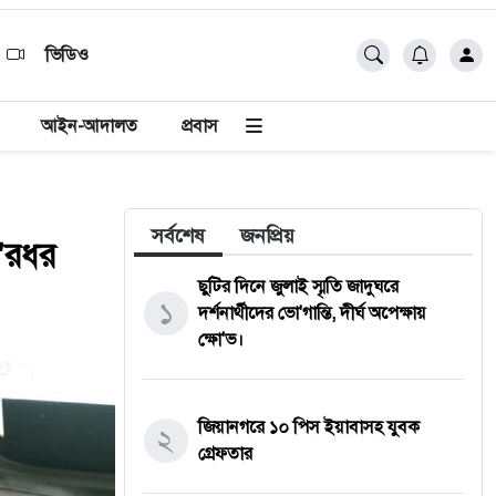
ভিডিও
আইন-আদালত
প্রবাস
সর্বশেষ
জনপ্রিয়
া'রধর
ছুটির দিনে জুলাই স্মৃতি জাদুঘরে
১
দর্শনার্থীদের ভো'গান্তি, দীর্ঘ অপেক্ষায়
ক্ষো'ভ।
জিয়ানগরে ১০ পিস ইয়াবাসহ যুবক
২
গ্রেফতার