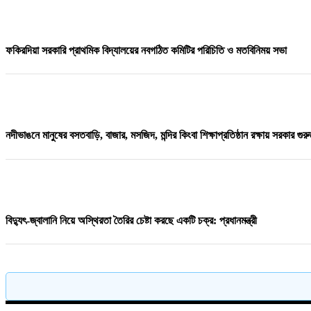
ফকিরদিয়া সরকারি প্রাথমিক বিদ্যালয়ের সভাপতি হলেন অ্যাডভোকেট আহসানুল হক বাবুল
ফকিরদিয়া সরকারি প্রাথমিক বিদ্যালয়ের নবগঠিত কমিটির পরিচিতি ও মতবিনিময় সভা
১০ দফা দাবি মেনে নিলেন ট্রাম্প, চুক্তিতে বিজয় ইরান
নদীভাঙনে মানুষের বসতবাড়ি, বাজার, মসজিদ, মন্দির কিংবা শিক্ষাপ্রতিষ্ঠান রক্ষায় সরকার গু
ব্রাহ্মণবাড়িয়ার নাসিরনগরে বিএনপির উদ্যােগে মা&039দ&039ক&039বিরোধী আলোচ
বিদ্যুৎ-জ্বালানি নিয়ে অস্থিরতা তৈরির চেষ্টা করছে একটি চক্র: প্রধানমন্ত্রী
হা'দীকে হ"ত্যার জন্য খু"নি ফয়সালকে মীর্জা আব্বাস ৫০ লক্ষ টাকা দিয়েছেন
নোয়াখালীতে তরুণীদের দিয়ে পর্নো ভিডিও তৈরি: স্বামী-স্ত্রী,দুই ছেলেসহ ৫ জন গ্রেপ্তার,