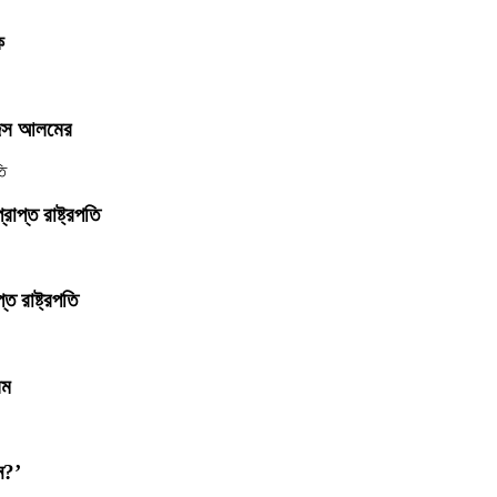
ি
জিস আলমের
াপ্ত রাষ্ট্রপতি
 রাষ্ট্রপতি
লম
ন?’