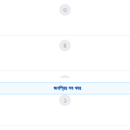
৩
৪
৫
জনপ্রিয় সব খবর
১
৬