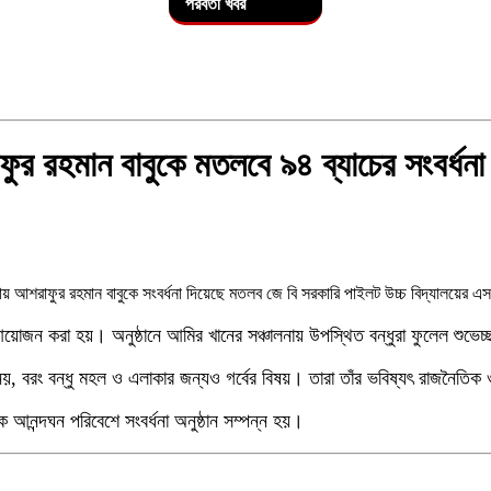
পরবর্তী খবর
৬
রাফুর রহমান বাবুকে মতলবে ৯৪ ব্যাচের সংবর্ধনা
৭
িত হওয়ায় আশরাফুর রহমান বাবুকে সংবর্ধনা দিয়েছে মতলব জে বি সরকারি পাইলট উচ্চ বিদ্যালয়ে
৮
নের আয়োজন করা হয়। অনুষ্ঠানে আমির খানের সঞ্চালনায় উপস্থিত বন্ধুরা ফুলেল শুভ
নয়, বরং বন্ধু মহল ও এলাকার জন্যও গর্বের বিষয়। তারা তাঁর ভবিষ্যৎ রাজনৈতি
 তারেক রহমান
আনন্দঘন পরিবেশে সংবর্ধনা অনুষ্ঠান সম্পন্ন হয়।
৯