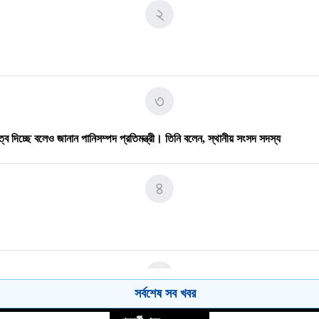
২
৭
৩
৮
রুত্ব দিচ্ছে বলেও জানান পানিসম্পদ প্রতিমন্ত্রী। তিনি বলেন, স্থানীয় সংসদ সদস্য
না সভা।
৪
৯
৫
সর্বশেষ সব খবর
১০
৪ তরুণী উদ্ধার