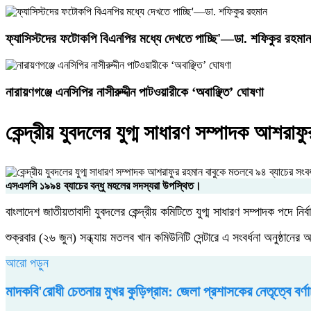
ফ্যাসিস্টদের ফটোকপি বিএনপির মধ্যে দেখতে পাচ্ছি'—ডা. শফিকুর রহমান
নারায়ণগঞ্জে এনসিপির নাসীরুদ্দীন পাটওয়ারীকে ‘অবাঞ্ছিত’ ঘোষণা
কেন্দ্রীয় যুবদলের যুগ্ম সাধারণ সম্পাদক আশরাফ
এসএসসি ১৯৯৪ ব্যাচের বন্ধু মহলের সদস্যরা উপস্থিত।
বাংলাদেশ জাতীয়তাবাদী যুবদলের কেন্দ্রীয় কমিটিতে যুগ্ম সাধারণ সম্পাদক পদ
শুক্রবার (২৬ জুন) সন্ধ্যায় মতলব খান কমিউনিটি সেন্টারে এ সংবর্ধনা অনুষ্ঠা
আরো পড়ুন
মাদকবি'রোধী চেতনায় মুখর কুড়িগ্রাম: জেলা প্রশাসকের নেতৃত্বে বর্ণ