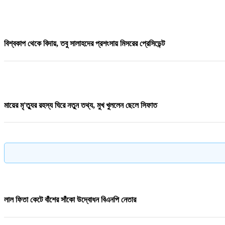
বিশ্বকাপ থেকে বিদায়, তবু সালাহদের প্রশংসায় মিসরের প্রেসিডেন্ট
মায়ের মৃ'ত্যুর রহস্য ঘিরে নতুন তথ্য, মুখ খুললেন ছেলে সিফাত
পদ্মায় বাসডুবিতে রানা প্লাজার সেই নাসিমার মৃ/ত্যু
লাল ফিতা কেটে বাঁশের সাঁকো উদ্বোধন বিএনপি নেতার