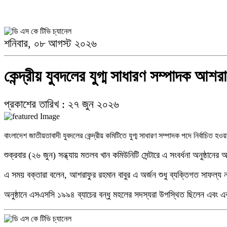
যে শিশুকে কোলে নিয়েছিলেন মেসি, আজ তাকেই নিয়ে মাতোয়ারা ফুটবল বিশ্ব
শনিবার, ০৮ আগস্ট ২০২৬
ছুটির দিনে জুলাই স্মৃতি জাদুঘরে দর্শনার্থীদের ভো'গান্তি, দীর্ঘ অপেক্ষায় ক্ষো'ভ।
কেন্দ্রীয় যুবদলের যুগ্ম সাধারণ সম্পাদক আশ
প্রকাশের তারিখ : ২৭ জুন ২০২৬
জিয়ানগরে ১০ পিস ইয়াবাসহ যুবক গ্রেফতার
বাংলাদেশ জাতীয়তাবাদী যুবদলের কেন্দ্রীয় কমিটিতে যুগ্ম সাধারণ সম্পাদক পদে নির্বাচ
শুক্রবার (২৬ জুন) সন্ধ্যায় মতলব খান কমিউনিটি সেন্টারে এ সংবর্ধনা অনুষ্ঠা
এ সময় বক্তারা বলেন, আশরাফুর রহমান বাবুর এ অর্জন শুধু ব্যক্তিগত সাফল্য 
ড্যাবের ৩৭তম প্রতিষ্ঠাবার্ষিকী: এলডি হলে চিকিৎসক সমাবেশে প্রধান অতিথি প্রধানমন্ত্রী
অনুষ্ঠানে এসএসসি ১৯৯৪ ব্যাচের বন্ধু মহলের সদস্যরা উপস্থিত ছিলেন এবং এক 