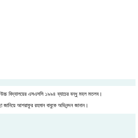
ইলট উচ্চ বিদ্যালয়ের এসএসসি ১৯৯৪ ব্যাচের বন্ধু মহল মতলব।
েচ্ছা জানিয়ে আশরাফুর রহমান বাবুকে অভিনন্দন জানান।