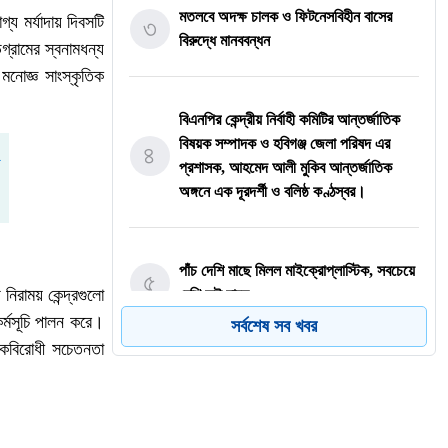
মতলবে অদক্ষ চালক ও ফিটনেসবিহীন বাসের
য মর্যাদায় দিবসটি
৩
বিরুদ্ধে মানববন্ধন
গ্রামের স্বনামধন্য
মনোজ্ঞ সাংস্কৃতিক
বিএনপির কেন্দ্রীয় নির্বাহী কমিটির আন্তর্জাতিক
বিষয়ক সম্পাদক ও হবিগঞ্জ জেলা পরিষদ এর
৪
প্রশাসক, ​আহমেদ আলী মুকিব আন্তর্জাতিক
অঙ্গনে এক দূরদর্শী ও বলিষ্ঠ কণ্ঠস্বর।
পাঁচ দেশি মাছে মিলল মাইক্রোপ্লাস্টিক, সবচেয়ে
৫
িরাময় কেন্দ্রগুলো
বেশি কই মাছে
কর্মসূচি পালন করে।
সর্বশেষ সব খবর
মাদকবিরোধী সচেতনতা
জিয়ানগরে পূবালী ব্যাংকের সিআরএম বুথ
৬
উদ্বোধন