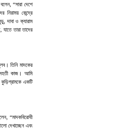
নি বলেন, “সারা দেশে
সচিবালয়ের সামনে ১১-দলীয় ঐক্যের অবস্থান,
৭
নিরাময় কেন্দ্রে
পুলিশি বাধায় ধা'ক্কাধা'ক্কি
ু, দাবা ও ক্যারাম
, যাতে তারা তাদের
পলাতক হাসিনার বক্তব্যকে পাত্তা দিচ্ছি না,
৮
তবে রাষ্ট্রবিরোধী বক্তব্যের নিন্দা: নাছির উদ্দীন
িপ্লব। তিনি মাদকের
টি মহতী কাজ। আমি
ভূরুঙ্গামারী উপজেলা প্রশাসনের জুলাই
গণঅভ্যুত্থানের ২ বছর পূর্তি অনুষ্ঠানে উদাসীনতা
 কুড়িগ্রামকে একটি
৯
ও দায়িত্বহীনতার তীব্র নিন্দা ও প্রতিবাদ হাসান
মাহমুদ জয়
বলেন, “মাদকবিরোধী
১ দফার ঘোষক হয়ে কেমন লাগছে, জনাব তারেক
১০
আলো দেখাচ্ছেন এবং
রহমান?’— প্রশ্ন সারজিস আলমের