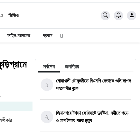
ভিডিও
আইন-আদালত
প্রবাস
ুড়িগ্রামে
সর্বশেষ
জনপ্রিয়
নোয়াখালী চৌমুহনীতে বিএনপি নেতাকে গুলি,লাগল
১
সহযোগীর বুকে
জিয়ানগরে টগড়া ফেরিঘাটে দুর্ঘ'টনা, নদীতে পড়ে
২
ঙ্গীকার
৩ লাখ টাকার গরুর মৃত্যু