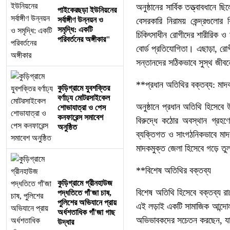
অনুষ্ঠানের সার্বিক তত্ত্বাবধানে 
পাইকেরছড়া ইউনিয়নের
সর্বাঙ্গীণ উন্নয়ন ও
বেসরকারি নিরাময় কেন্দ্রগুল
সমৃদ্ধি: একটি
চিকিৎসাধীন রোগীদের শারীরিক ও
পরিবর্তনের অঙ্গীকার"
বোর্ড প্রতিযোগিতা। এছাড়া, র
সন্তানদের সঠিকভাবে সুস্থ জী
**প্রধান অতিথির বক্তব্য: মাদ
কুড়িগ্রামে যুবশক্তির
বর্ণাঢ্য মোটরসাইকেল
অনুষ্ঠানে প্রধান অতিথি হিসেবে 
শোভাযাত্রা ও পেস
কনফারেন্স সমাবেশ
বিরুদ্ধে কঠোর অবস্থান গ্রহ
অনুষ্ঠিত
ব্যক্তিগত ও সাংগঠনিকভাবে মাদকা
মাদকমুক্ত জেলা হিসেবে গড়ে ত
**বিশেষ অতিথির বক্তব্য
কুড়িগ্রামে গ্রীনহাউজ
বিশেষ অতিথি হিসেবে বক্তব্য রা
পদ্ধতিতে গাঁ'জা চাষ,
পুলিশের অভিযানে প্রায়
এই লড়াই একটি সামাজিক আন্দোলন
অর্ধশতাধিক গাঁ'জা গাছ
অভিভাবকদের সচেতন করছেন, যা
উদ্ধার