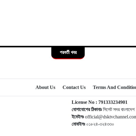
পরবর্তী খবর
About Us
Contact Us
Terms And Conditio
License No : 791333234901
যোগাযোগের ঠিকানাঃ
সিলেট সদর বাংলাদেশ
ইমেইলঃ
official@dsktvchannel.c
মোবাইলঃ
০১৮২৪-৩২৪৩৩০