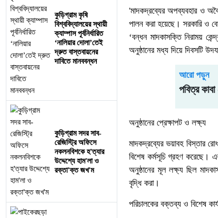
'মাদকদ্রব্যের অপব্যবহার ও অবৈধ 
কুড়িগ্রাম কৃষি
পালন করা হয়েছে। সরকারি ও বেসরক
বিশ্ববিদ্যালয়ের স্থায়ী
ক্যাম্পাস পূর্বনির্ধারিত
‘বন্ধন মাদকাসক্তি নিরাময় কে
‘নালিয়ার দোলা’তেই
অনুষ্ঠানের মধ্য দিয়ে দিবসটি উ
দ্রুত বাস্তবায়নের
দাবিতে মানববন্ধন
আরো পড়ুন
পবিত্র কাবা
অনুষ্ঠানের প্রেক্ষাপট ও লক্ষ্য
কুড়িগ্রাম সদর সাব-
রেজিস্ট্রি অফিসে
মাদকদ্রব্যের ভয়াবহ বিস্তার রো
নকলনবিশকে হ'ত্যার
বিশেষ কর্মসূচি গ্রহণ করেছে। এরই
উদ্দেশ্যে হাম'লা ও
অনুষ্ঠানের মূল লক্ষ্য ছিল মাদক
রক্তা'ক্ত জখ'ম
বৃদ্ধি করা।
পরিচালকের বক্তব্য ও বিশেষ কার্