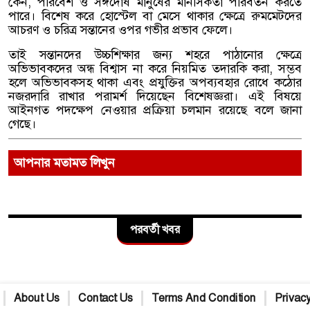
কেন, পরিবেশ ও সঙ্গদোষ মানুষের মানসিকতা পরিবর্তন করতে
পারে। বিশেষ করে হোস্টেল বা মেসে থাকার ক্ষেত্রে রুমমেটদের
আচরণ ও চরিত্র সন্তানের ওপর গভীর প্রভাব ফেলে।
তাই সন্তানদের উচ্চশিক্ষার জন্য শহরে পাঠানোর ক্ষেত্রে
অভিভাবকদের অন্ধ বিশ্বাস না করে নিয়মিত তদারকি করা, সম্ভব
হলে অভিভাবকসহ থাকা এবং প্রযুক্তির অপব্যবহার রোধে কঠোর
নজরদারি রাখার পরামর্শ দিয়েছেন বিশেষজ্ঞরা। এই বিষয়ে
আইনগত পদক্ষেপ নেওয়ার প্রক্রিয়া চলমান রয়েছে বলে জানা
গেছে।
আপনার মতামত লিখুন
পরবর্তী খবর
About Us
Contact Us
Terms And Condition
Privacy