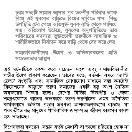
চরম সত্যটি সামনে আসার পর তরুণীর পরিবার তাকে
নিয়ে ওই যুবকের বাড়িতে বিয়ের দাবিতে যান। কিন্তু
উপস্থিতি টের পেয়ে অভিযুক্ত যুবক বাড়ি থেকে পালিয়ে
যায়। অভিযোগ উঠেছে, যুবকের অনুপস্থিতিতে তার
পরিবারের সদস্যরা ভুক্তভোগী তরুণীকে সামাজিক ও
শারীরিকভাবে নির্যাতন করে বাড়ি থেকে বের করে দেয়
সমাজবিজ্ঞানীদের উদ্বেগ ও অভিভাবকদের প্রতি
সচেতনতার আহ্বান
এই ঘটনাটিকে কেন্দ্র করে সচেতন মহল এবং সমাজবিজ্ঞানীরা
গভীর উদ্বেগ প্রকাশ করেছেন। তাদের মতে, বর্তমান সময়ে ‘জাস্ট
ফ্রেন্ড’ সংস্কৃতি এবং সামাজিক যোগাযোগ মাধ্যমে সস্তা কনটেন্ট
ক্রিয়েশনের আড়ালে তরুণ সমাজের একটি বড় অংশ নৈতিক
অবক্ষয়ের শিকার হচ্ছে। দেশের বিভিন্ন বিভাগীয় ও জেলা
শহরগুলোতে রাতের অন্ধকারে তরুণ-তরুণীদের এমন অনৈতিক
কার্যকলাপে জড়িয়ে পড়ার প্রবণতা আশঙ্কাজনকহারে বাড়ছে, যা
পরবর্তীতে বহু মানুষের পারিবারিক ও দাম্পত্য জীবন ধ্বংসের কারণ
হয়ে দাঁড়াচ্ছে।
বিশেষজ্ঞরা বলছেন, সন্তান যতই মেধাবী বা ভালো চরিত্রের হোক না