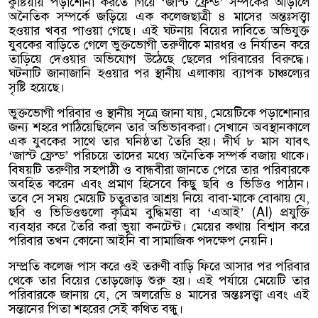
কুষ্টিয়ায় পড়াশোনা করতে গিয়ে ‘জাস্ট ফ্রেন্ড’ সম্পর্কের আড়ালে
অনৈতিক সম্পর্কে জড়িয়ে এক কলেজছাত্রী ৪ মাসের অন্তঃসত্ত্বা
হওয়ার খবর পাওয়া গেছে। এই ঘটনায় বিয়ের দাবিতে অভিযুক্ত
যুবকের বাড়িতে গেলে ভুক্তভোগী তরুণীকে মারধর ও নির্যাতন করে
তাড়িয়ে দেওয়ার অভিযোগ উঠেছে ছেলের পরিবারের বিরুদ্ধে।
ঘটনাটি জানাজানি হওয়ার পর স্থানীয় এলাকায় ব্যাপক চাঞ্চল্যের
সৃষ্টি হয়েছে।
ভুক্তভোগী পরিবার ও স্থানীয় সূত্রে জানা যায়, মেয়েটিকে পড়াশোনার
জন্য শহরে পাঠিয়েছিলেন তার অভিভাবকরা। সেখানে অবস্থানকালে
এক যুবকের সাথে তার ঘনিষ্ঠতা তৈরি হয়। দীর্ঘ ৮ মাস যাবৎ
‘জাস্ট ফ্রেন্ড’ পরিচয়ে তাদের মধ্যে অনৈতিক সম্পর্ক বজায় থাকে।
বিষয়টি তরুণীর সহপাঠী ও বান্ধবীরা জানতে পেরে তার পরিবারকে
অবহিত করেন এবং প্রমাণ হিসেবে কিছু ছবি ও ভিডিও পাঠান।
তবে সে সময় মেয়েটি চতুরতার আশ্রয় নিয়ে বাবা-মাকে বোঝায় যে,
ছবি ও ভিডিওগুলো কৃত্রিম বুদ্ধিমত্তা বা ‘এআই’ (AI) প্রযুক্তি
ব্যবহার করে তৈরি করা ভুয়া কনটেন্ট। মেয়ের কথায় বিশ্বাস করে
পরিবার তখন কোনো আইনি বা সামাজিক পদক্ষেপ নেয়নি।
সম্প্রতি কলেজ পাস করে ওই তরুণী বাড়ি ফিরে আসার পর পরিবার
থেকে তার বিয়ের তোড়জোড় শুরু হয়। এই পর্যায়ে মেয়েটি তার
পরিবারকে জানায় যে, সে অলরেডি ৪ মাসের অন্তঃসত্ত্বা এবং এই
সন্তানের পিতা শহরের সেই কথিত বন্ধু।