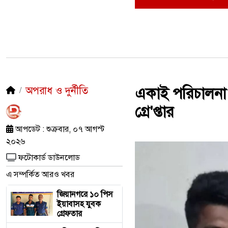
অপরাধ ও দুর্নীতি
একাই পরিচালনা 
গ্রে'প্তার
আপডেট : শুক্রবার, ০৭ আগস্ট
২০২৬
ফটোকার্ড ডাউনলোড
এ সম্পর্কিত আরও খবর
জিয়ানগরে ১০ পিস
ইয়াবাসহ যুবক
গ্রেফতার