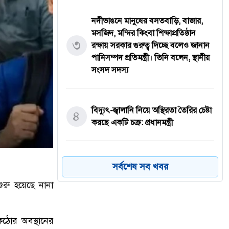
নদীভাঙনে মানুষের বসতবাড়ি, বাজার,
মসজিদ, মন্দির কিংবা শিক্ষাপ্রতিষ্ঠান
৩
রক্ষায় সরকার গুরুত্ব দিচ্ছে বলেও জানান
পানিসম্পদ প্রতিমন্ত্রী। তিনি বলেন, স্থানীয়
সংসদ সদস্য
বিদ্যুৎ-জ্বালানি নিয়ে অস্থিরতা তৈরির চেষ্টা
৪
করছে একটি চক্র: প্রধানমন্ত্রী
নোয়াখালীতে তরুণীদের দিয়ে পর্নো
সর্বশেষ সব খবর
৫
ভিডিও তৈরি: স্বামী-স্ত্রী,দুই ছেলেসহ ৫ জন
ুরু হয়েছে নানা
গ্রেপ্তার,৪ তরুণী উদ্ধার
কঠোর অবস্থানের
ছুটির দিনে জুলাই স্মৃতি জাদুঘরে