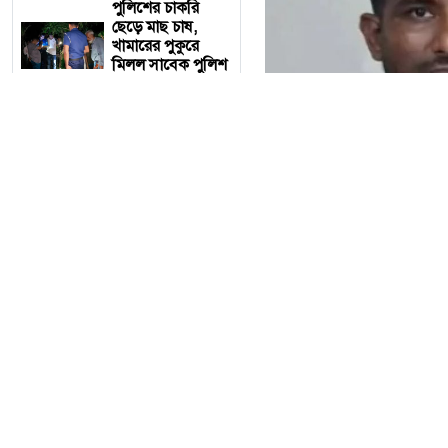
পুলিশের চাকরি
ছেড়ে মাছ চাষ,
খামারের পুকুরে
মিলল সাবেক পুলিশ
সদস্যের ম'রদেহ
একাই পরিচালনা
করেন অনলাইন
জু'য়ার ৩৮ অ্যাপ,
ডিবির অভিযানে
গ্রে'প্তার
সচিবালয়ের সামনে
১১-দলীয় ঐক্যের
অবস্থান, পুলিশি
একাই পরিচালনা করতেন ৩৮ অ
বাধায় ধা'ক্কাধা'ক্কি
ঠাকুরগাঁওয়ে একটিমাত্র স্ম
পলাতক হাসিনার
জুয়ার বিশাল নেটওয়ার্ক 
বক্তব্যকে পাত্তা দিচ্ছি
না, তবে রাষ্ট্রবিরোধী
গোয়েন্দা (ডিবি) পুলিশ।
বক্তব্যের নিন্দা:
নাছির উদ্দীন
বৃহস্পতিবার (৬ আগস্ট) রা
শেখ হাসিনা দেশে
তিনি ওই এলাকার তোফাজ্জ