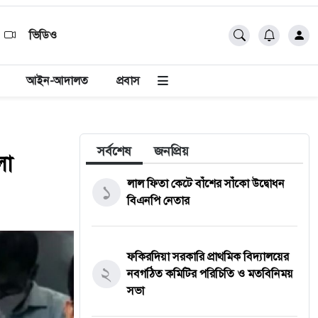
ভিডিও
আইন-আদালত
প্রবাস
সর্বশেষ
জনপ্রিয়
লা
লাল ফিতা কেটে বাঁশের সাঁকো উদ্বোধন
১
বিএনপি নেতার
ফকিরদিয়া সরকারি প্রাথমিক বিদ্যালয়ের
২
নবগঠিত কমিটির পরিচিতি ও মতবিনিময়
সভা