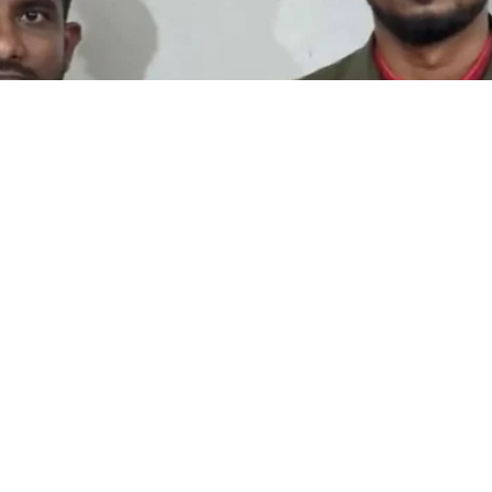
নলাইন ক্যাসিনো অ্যাপ, ডিবির অভিযানে গ্রেপ্তার যুবক
ার্টফোন ব্যবহার করে নিজের নামে নিবন্ধিত ৩৮টি অনলাইন ক্যাসিনো 
পরিচালনার অভিযোগে খোরশেদ আলী (৩০) নামে এক যুবককে গ্রেপ্ত
তে সদর উপজেলার জামালপুর ইউনিয়নের মালিগাঁও এলাকা থেকে তাকে গ্
ল হোসেনের ছেলে।