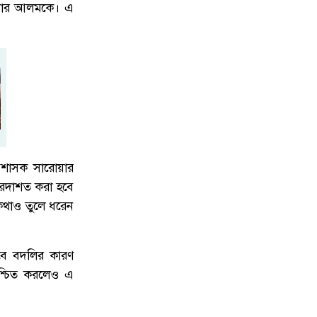
রোয়ার আলমকে। এ
৬
দর্শনার্থীদের ভো'গান্তি, দীর্ঘ অপেক্ষায়
ক্ষো'ভ।
জিয়ানগরে ১০ পিস ইয়াবাসহ যুবক
৭
গ্রেফতার
ড্যাবের ৩৭তম প্রতিষ্ঠাবার্ষিকী: এলডি হলে
্রশাসক সারোয়ার
৮
চিকিৎসক সমাবেশে প্রধান অতিথি
বরদাশত করা হবে
প্রধানমন্ত্রী তারেক রহমান
 কথাও তুলে ধরেন
পুলিশের চাকরি ছেড়ে মাছ চাষ, খামারের
তবে বদলির কারণ
৯
পুকুরে মিলল সাবেক পুলিশ সদস্যের
িশ্চিত করলেও এ
ম'রদেহ