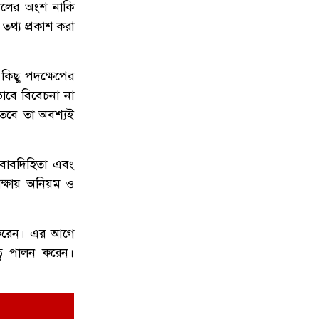
বদলের অংশ নাকি
একাই পরিচালনা করেন অনলাইন জু'য়ার
তথ্য প্রকাশ করা
১০
৩৮ অ্যাপ, ডিবির অভিযানে গ্রে'প্তার
 কিছু পদক্ষেপের
াবে বিবেচনা না
, তবে তা অবশ্যই
জবাবদিহিতা এবং
 রক্ষায় অনিয়ম ও
ণ করেন। এর আগে
িত্ব পালন করেন।