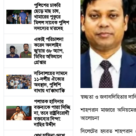
পুলিশের চাকরি
ছেড়ে মাছ চাষ,
খামারের পুকুরে
মিলল সাবেক পুলিশ
সদস্যের ম'রদেহ
একাই পরিচালনা
করেন অনলাইন
জু'য়ার ৩৮ অ্যাপ,
ডিবির অভিযানে
গ্রে'প্তার
সচিবালয়ের সামনে
১১-দলীয় ঐক্যের
অবস্থান, পুলিশি
বাধায় ধা'ক্কাধা'ক্কি
স্বচ্ছতা ও জবাবদিহিতার দ
পলাতক হাসিনার
বক্তব্যকে পাত্তা দিচ্ছি
শাহপরান মাজারে অনিয়মের ব
না, তবে রাষ্ট্রবিরোধী
আলোচনা
বক্তব্যের নিন্দা:
নাছির উদ্দীন
সিলেটের হযরত শাহপরান (র
শেখ হাসিনা দেশে