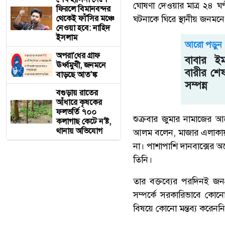
ঘোষণা দেওয়ার মাত্র ২৪ ঘ
ফিরলে বিমানবন্দর
থেকেই ফাঁ'সির মঞ্চে
ঘটনাকে ঘিরে স্থানীয় জনমন
নেওয়া হবে: নাহিদ
ইসলাম
আরো পড়ুন
অপরা'ধের গ্রাফ
বাবার ইম
ঊর্ধ্বমুখী, জনমনে
বারীর শেষ
বাড়ছে আত'ঙ্ক
সম্পন্ন
বগুড়ায় রাতের
আঁধারে কৃষকের
ফলভর্তি ৭০০
শুক্রবার জুমার নামাজের আ
কলাগাছ কেটে ন'ষ্ট,
থানায় অভিযোগ
আলম বলেন, মাজার এলাকায় 
না। পাশাপাশি দানবাক্সের অ
তিনি।
তার বক্তব্যের পরদিনই জনপ
সম্পর্কে সরকারিভাবে কো
বিষয়ে কোনো মন্তব্য করেনন