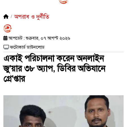
অপরাধ ও দুর্নীতি
আপডেট : শুক্রবার, ০৭ আগস্ট ২০২৬
ফটোকার্ড ডাউনলোড
একাই পরিচালনা করেন অনলাইন
জু'য়ার ৩৮ অ্যাপ, ডিবির অভিযানে
গ্রে'প্তার