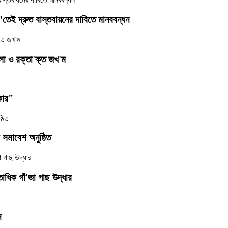
দোলা’তেই দ্রুত বাস্তবায়নের দাবিতে মানববন্ধন
'লা ও রক্তা'ক্ত জখ'ম
ীকার"
 সমাবেশ অনুষ্ঠিত
তাধিক গাঁ'জা গাছ উদ্ধার
ন