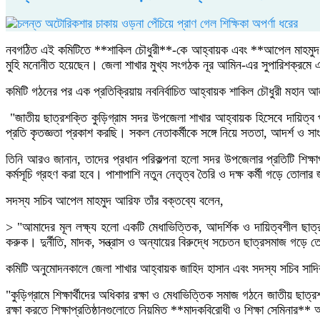
নবগঠিত এই কমিটিতে **শাকিল চৌধুরী**-কে আহ্বায়ক এবং **আপেল মাহমুদ আরিফ
মুহি মনোনীত হয়েছেন। জেলা শাখার মুখ্য সংগঠক নূর আমিন-এর সুপারিশক্রমে এ
কমিটি গঠনের পর এক প্রতিক্রিয়ায় নবনির্বাচিত আহ্বায়ক শাকিল চৌধুরী মহান আ
"জাতীয় ছাত্রশক্তি কুড়িগ্রাম সদর উপজেলা শাখার আহ্বায়ক হিসেবে দায়িত্ব
প্রতি কৃতজ্ঞতা প্রকাশ করছি। সকল নেতাকর্মীকে সঙ্গে নিয়ে সততা, আদর্শ ও
তিনি আরও জানান, তাদের প্রধান পরিকল্পনা হলো সদর উপজেলার প্রতিটি শিক্ষাপ্রত
কর্মসূচি গ্রহণ করা হবে। পাশাপাশি নতুন নেতৃত্ব তৈরি ও দক্ষ কর্মী গড়ে তোলার
সদস্য সচিব আপেল মাহমুদ আরিফ তাঁর বক্তব্যে বলেন,
> "আমাদের মূল লক্ষ্য হলো একটি মেধাভিত্তিক, আদর্শিক ও দায়িত্বশীল ছাত্রসম
করুক। দুর্নীতি, মাদক, সন্ত্রাস ও অন্যায়ের বিরুদ্ধে সচেতন ছাত্রসমাজ গড়ে
কমিটি অনুমোদনকালে জেলা শাখার আহ্বায়ক জাহিদ হাসান এবং সদস্য সচিব সাদিকুর
"কুড়িগ্রামে শিক্ষার্থীদের অধিকার রক্ষা ও মেধাভিত্তিক সমাজ গঠনে জাতীয় 
রক্ষা করতে শিক্ষাপ্রতিষ্ঠানগুলোতে নিয়মিত **মাদকবিরোধী ও শিক্ষা সেমিনার** 