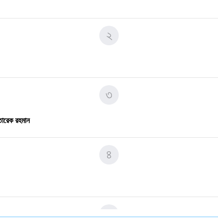
৬
২
৭
৩
৮
 তারেক রহমান
না সভা।
৪
৯
৫