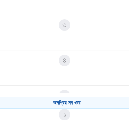
৩
৪
৫
জনপ্রিয় সব খবর
১