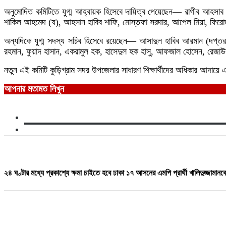
অনুমোদিত কমিটিতে যুগ্ম আহ্বায়ক হিসেবে দায়িত্ব পেয়েছেন— রাগীব আহসা
শাকিল আহমেদ (য), আহসান হাবিব শাফি, মোস্তফা সরদার, আপেল মিয়া, ফি
অন্যদিকে যুগ্ম সদস্য সচিব হিসেবে রয়েছেন— আসাদুল হাবিব আরমান (দপ্তর),
রহমান, ফুয়াদ হাসান, একরামুল হক, হাসেদুল হক হাসু, আফজাল হোসেন, রেজ
নতুন এই কমিটি কুড়িগ্রাম সদর উপজেলার সাধারণ শিক্ষার্থীদের অধিকার আদায়ে 
আপনার মতামত লিখুন
২৪ ঘণ্টার মধ্যে প্রকাশ্যে ক্ষমা চাইতে হবে ঢাকা ১৭ আসনের এমপি প্রার্থী খালিদুজ্জামানক