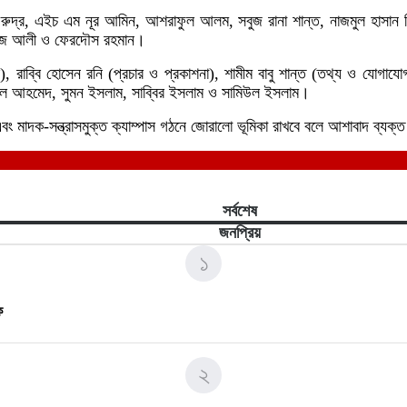
ব রুদ্র, এইচ এম নূর আমিন, আশরাফুল আলম, সবুজ রানা শান্ত, নাজমুল হাসান
রোজ আলী ও ফেরদৌস রহমান।
 রাব্বি হোসেন রনি (প্রচার ও প্রকাশনা), শামীম বাবু শান্ত (তথ্য ও যোগাযোগ
াউল আহমেদ, সুমন ইসলাম, সাব্বির ইসলাম ও সামিউল ইসলাম।
এবং মাদক-সন্ত্রাসমুক্ত ক্যাম্পাস গঠনে জোরালো ভূমিকা রাখবে বলে আশাবাদ ব্য
সর্বশেষ
জনপ্রিয়
১
ে
২