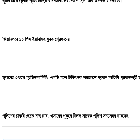
ছুটির দিনে জুলাই স্মৃতি জাদুঘরে দর্শনার্থীদের ভো'গান্তি, দীর্ঘ অপেক্ষায় ক্ষো'ভ।
ফকিরদিয়া সরকারি প্রাথমিক বিদ্যালয়ের সভাপতি হলেন অ্যাডভোকেট আহসানুল হক বাবুল
জিয়ানগরে ১০ পিস ইয়াবাসহ যুবক গ্রেফতার
১০ দফা দাবি মেনে নিলেন ট্রাম্প, চুক্তিতে বিজয় ইরান
ড্যাবের ৩৭তম প্রতিষ্ঠাবার্ষিকী: এলডি হলে চিকিৎসক সমাবেশে প্রধান অতিথি প্রধানমন্ত্রী
ব্রাহ্মণবাড়িয়ার নাসিরনগরে বিএনপির উদ্যােগে মা&039দ&039ক&039বিরোধী আলোচ
পুলিশের চাকরি ছেড়ে মাছ চাষ, খামারের পুকুরে মিলল সাবেক পুলিশ সদস্যের ম'রদেহ
হা'দীকে হ"ত্যার জন্য খু"নি ফয়সালকে মীর্জা আব্বাস ৫০ লক্ষ টাকা দিয়েছেন