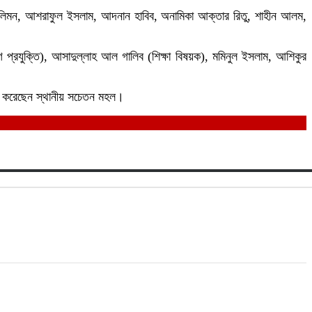
 লিমন, আশরাফুল ইসলাম, আদনান হাবিব, অনামিকা আক্তার রিতু, শাহীন আলম,
 প্রযুক্তি), আসাদুল্লাহ আল গালিব (শিক্ষা বিষয়ক), মমিনুল ইসলাম, আশিকুর
ক্ত করেছেন স্থানীয় সচেতন মহল।