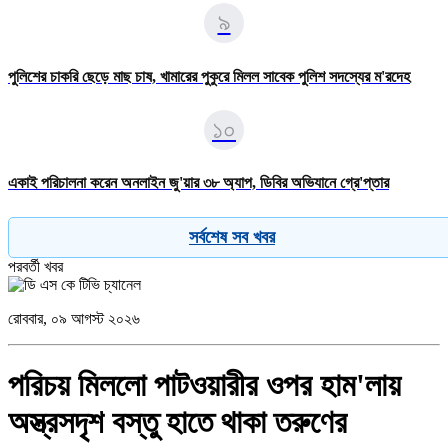
৯
পুলিশের চাকরি ছেড়ে মাছ চাষ, খামারের পুকুরে মিলল সাবেক পুলিশ সদস্যের ম'রদেহ
১০
একাই পরিচালনা করেন অনলাইন জু'য়ার ৩৮ অ্যাপ, ডিবির অভিযানে গ্রে'প্তার
সর্বশেষ সব খবর
পরবর্তী খবর
রোববার, ০৯ আগস্ট ২০২৬
পরিচয় মিললো পাটওয়ারীর ওপর হাম'লায়
অস্ত্রসদৃশ বস্তু হাতে থাকা তরুণের