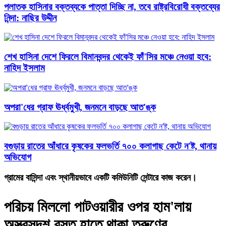
পলাতক হাসিনার বক্তব্যকে পাত্তা দিচ্ছি না, তবে রাষ্ট্রবিরোধী বক্তব্যের
নিন্দা: নাছির উদ্দীন
শেখ হাসিনা দেশে ফিরলে বিমানবন্দর থেকেই ফাঁ'সির মঞ্চে নেওয়া হবে:
নাহিদ ইসলাম
অপরা'ধের গ্রাফ ঊর্ধ্বমুখী, জনমনে বাড়ছে আত'ঙ্ক
বগুড়ায় রাতের আঁধারে কৃষকের ফলভর্তি ৭০০ কলাগাছ কেটে ন'ষ্ট, থানায়
অভিযোগ
গ্রামের বাসিন্দা এবং স্থানীয়ভাবে একটি কমিউনিটি সেন্টারে কাজ করেন।
পরিচয় মিললো পাটওয়ারীর ওপর হাম'লায়
অস্ত্রসদৃশ বস্তু হাতে থাকা তরুণের