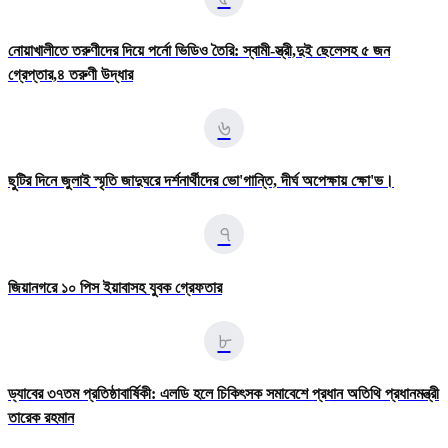
নোয়াখালীতে তরুণীদের দিয়ে পর্নো ভিডিও তৈরি: স্বামী-স্ত্রী,দুই ছেলেসহ ৫ জন
গ্রেপ্তার,৪ তরুণী উদ্ধার
৬
ছুটির দিনে জুলাই স্মৃতি জাদুঘরে দর্শনার্থীদের ভো'গান্তি, দীর্ঘ অপেক্ষায় ক্ষো'ভ।
৭
জিয়ানগরে ১০ পিস ইয়াবাসহ যুবক গ্রেফতার
৮
ড্যাবের ৩৭তম প্রতিষ্ঠাবার্ষিকী: এলডি হলে চিকিৎসক সমাবেশে প্রধান অতিথি প্রধানমন্ত্রী
তারেক রহমান