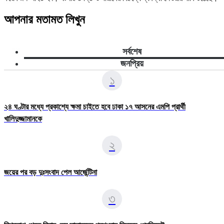
আপনার মতামত লিখুন
সর্বশেষ
জনপ্রিয়
১
২৪ ঘণ্টার মধ্যে প্রকাশ্যে ক্ষমা চাইতে হবে ঢাকা ১৭ আসনের এমপি প্রার্থী
খালিদুজ্জামানকে
২
জয়ের পর বড় দুঃসংবাদ পেল আর্জেন্টিনা
৩