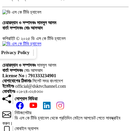
চেয়ারম্যান ও সম্পাদকঃ
সামসুল আলম
বার্তা সম্পাদকঃ
মোঃ আসআদ
কপিরাইট © ২০২৫ ডি এস কে টিভি চ্যানেল
Privacy Policy
Converter
Our Family
চেয়ারম্যান ও সম্পাদকঃ
সামসুল আলম
বার্তা সম্পাদকঃ
মোঃ আসআদ
License No : 791333234901
যোগাযোগের ঠিকানাঃ
সিলেট সদর বাংলাদেশ
ইমেইলঃ
official@dsktvchannel.com
মোবাইলঃ
০১৮২৪-৩২৪৩৩০
সোশ্যাল মিডিয়া
নিউজলেটার
ডি এস কে টিভি চ্যানেল থেকে প্রতিদিন মেইলে আপডেট পেতে সাবস্ক্রাইব
করুন।
মোবাইল অ্যাপস