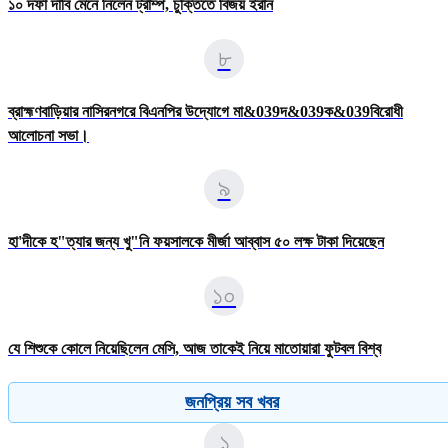
১০ দফা দাবি মেনে নিলেন ট্রাম্প, চুক্তিতে বিজয় ইরান
৮
ব্রাহ্মণবাড়িয়ার নাসিরনগরে বিএনপির উদ্যােগে মা&039দ&039ক&039বিরোধী
আলোচনা সভা।
৯
হা'দীকে হ"ত্যার জন্য খু"নি ফয়সালকে মীর্জা আব্বাস ৫০ লক্ষ টাকা দিয়েছেন
১০
যে শিশুকে কোলে নিয়েছিলেন মেসি, আজ তাকেই নিয়ে মাতোয়ারা ফুটবল বিশ্ব
জনপ্রিয় সব খবর
১