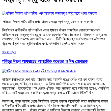
পরিচয় মিললো পাটওয়ারীর ওপর হামলায় অস্ত্রসদৃশ বস্তু হাতে থাকা তরুণের
ঝিনাইদহে নাসীরুদ্দীন পাটওয়ারী-র ওপর হামলার ঘটনায় সামাজিক যোগাযোগমাধ্যমে
ভাইরাল হওয়া অস্ত্রসদৃশ বস্তু হাতে এক তরুণের পরিচয় মিলেছে। বিভিন্ন গণমাধ্যমের
তথ্যমতে, ওই তরুণের নাম আশিক মণ্ডল। তিনি ঝিনাইদহ সদর উপজেলার কাষ্টসাগরা
গ্রামের বাসিন্দা এবং স্থানীয়ভাবে একটি কমিউনিটি সেন্টারে কাজ করেন।
আরো পড়ুন
পবিত্র ঈদুল আযহারের আন্তরিক শুভেচ্ছা ও ঈদ মোবারক
ভাইরাল ভিডিওতে দেখা যায়, হামলার সময় আকাশি রঙের গেঞ্জি পরা এক তরুণ পকেট
থেকে অস্ত্রসদৃশ কিছু বের করছেন। এ নিয়ে রাজনৈতিক অঙ্গনে শুরু হয়েছে আলোচনা-
সমালোচনা। ছাত্রদলের পক্ষ থেকে এটিকে ‘আগ্নেয়াস্ত্র’ বলে দাবি করা হলেও, এনসিপির
দাবি— সেটি অস্ত্র নয়, বরং নিরাপত্তার জন্য রাখা একটি “চায়না স্টিক” ছিল।
উল্লেখ্য, জুমার নামাজ শেষে ঝিনাইদহ শহরের পুরাতন কালেক্টরেট জামে মসজিদের সামনে
নাসীরুদ্দীন পাটওয়ারী-র ওপর হামলা ও ডিম নিক্ষেপের ঘটনা ঘটে। এতে তিনি ছাড়াও
কয়েকজন আহত হন। ঘটনার তদন্ত ও দায়ীদের বিরুদ্ধে ব্যবস্থা নেওয়ার দাবি উঠেছে।