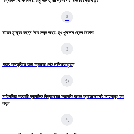
বিশ্বকাপ থেকে বিদায়, তবু সালাহদের প্রশংসায় মিসরের প্রেসিডেন্ট
৪
মায়ের মৃ'ত্যুর রহস্য ঘিরে নতুন তথ্য, মুখ খুললেন ছেলে সিফাত
৫
পদ্মায় বাসডুবিতে রানা প্লাজার সেই নাসিমার মৃ/ত্যু
৬
ফকিরদিয়া সরকারি প্রাথমিক বিদ্যালয়ের সভাপতি হলেন অ্যাডভোকেট আহসানুল হক
বাবুল
৭