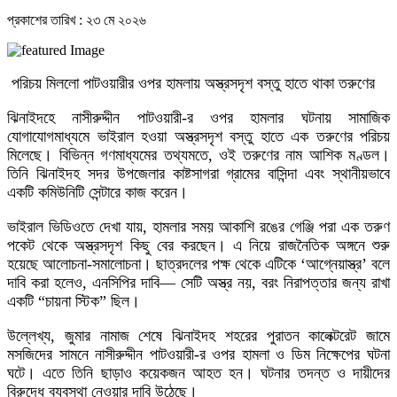
প্রকাশের তারিখ : ২৩ মে ২০২৬
পরিচয় মিললো পাটওয়ারীর ওপর হামলায় অস্ত্রসদৃশ বস্তু হাতে থাকা তরুণের
ঝিনাইদহে নাসীরুদ্দীন পাটওয়ারী-র ওপর হামলার ঘটনায় সামাজিক
যোগাযোগমাধ্যমে ভাইরাল হওয়া অস্ত্রসদৃশ বস্তু হাতে এক তরুণের পরিচয়
মিলেছে। বিভিন্ন গণমাধ্যমের তথ্যমতে, ওই তরুণের নাম আশিক মণ্ডল।
তিনি ঝিনাইদহ সদর উপজেলার কাষ্টসাগরা গ্রামের বাসিন্দা এবং স্থানীয়ভাবে
একটি কমিউনিটি সেন্টারে কাজ করেন।
ভাইরাল ভিডিওতে দেখা যায়, হামলার সময় আকাশি রঙের গেঞ্জি পরা এক তরুণ
পকেট থেকে অস্ত্রসদৃশ কিছু বের করছেন। এ নিয়ে রাজনৈতিক অঙ্গনে শুরু
হয়েছে আলোচনা-সমালোচনা। ছাত্রদলের পক্ষ থেকে এটিকে ‘আগ্নেয়াস্ত্র’ বলে
দাবি করা হলেও, এনসিপির দাবি— সেটি অস্ত্র নয়, বরং নিরাপত্তার জন্য রাখা
একটি “চায়না স্টিক” ছিল।
উল্লেখ্য, জুমার নামাজ শেষে ঝিনাইদহ শহরের পুরাতন কালেক্টরেট জামে
মসজিদের সামনে নাসীরুদ্দীন পাটওয়ারী-র ওপর হামলা ও ডিম নিক্ষেপের ঘটনা
ঘটে। এতে তিনি ছাড়াও কয়েকজন আহত হন। ঘটনার তদন্ত ও দায়ীদের
বিরুদ্ধে ব্যবস্থা নেওয়ার দাবি উঠেছে।