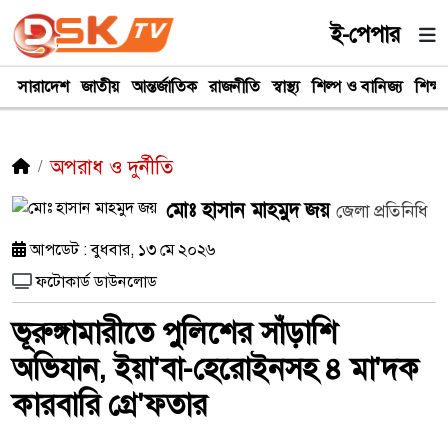
ই-পেপার
সারাদেশ
জাতীয়
আন্তর্জাতিক
রাজনীতি
স্বাস্থ্য
শিল্প ও বানিজ্য
শিক্ষা
অপরাধ ও দুর্নীতি
মোঃ হাসান মাহমুদ জয়
জেলা প্রতিনিধি
আপডেট : বুধবার, ১৩ মে ২০২৬
ফটোকার্ড ডাউনলোড
ভূরুঙ্গামারীতে পুলিশের সাঁড়াশি
অভিযান, ইয়া'বা-হেরোইনসহ ৪ মা'দক
কারবারি গ্রে'ফতার