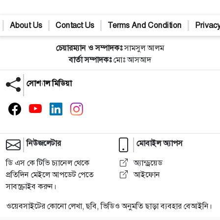
About Us
Contact Us
Terms And Condition
Privacy
চেয়ারম্যান ও সম্পাদকঃ
সামসুল আলম
বার্তা সম্পাদকঃ
মোঃ আসআদ
সোশ্যাল মিডিয়া
নিউজলেটার
মোবাইল অ্যাপস
ডি এস কে টিভি চ্যানেল থেকে
অ্যান্ড্রয়েড
প্রতিদিন মেইলে আপডেট পেতে
আইফোন
সাবস্ক্রাইব করুন।
ওয়েবসাইটের কোনো লেখা, ছবি, ভিডিও অনুমতি ছাড়া ব্যবহার বেআইনি।