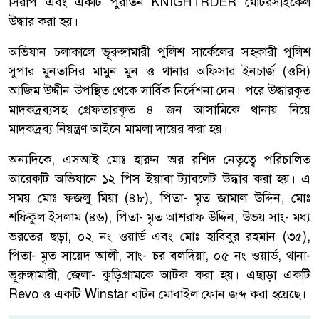
সিরাপ এবং একটি পুরাতন KNIGHTRDER মোটরসাইকেল
উদ্ধার করা হয়।
অভিযান চলাকালে ভূরুঙ্গামারী পুলিশ সার্কেলের সহকারী পুলিশ
সুপার মুনতাসির মামুন মুন ও থানার অফিসার ইনচার্জ (ওসি)
আজিম উদ্দীন উপস্থিত থেকে সার্বিক নির্দেশনা দেন। পরে উদ্ধারকৃত
মাদকদ্রব্যসহ গ্রেফতারকৃত ৪ জন আসামিকে থানায় নিয়ে
মাদকদ্রব্য নিয়ন্ত্রণ আইনে মামলা দায়ের করা হয়।
অন্যদিকে, এসআই মোঃ হারুন অর রশিদ নেতৃত্বে পরিচালিত
আরেকটি অভিযানে ১২ পিস ইয়াবা ট্যাবলেট উদ্ধার করা হয়। এ
সময় মোঃ ফজলু মিয়া (৪৮), পিতা- মৃত জামাল উদ্দিন, মোঃ
শফিকুল ইসলাম (৪৬), পিতা- মৃত আশরাফ উদ্দিন, উভয় সাং- মধ্য
ভরতের ছড়া, ০২ নং ওয়ার্ড এবং মোঃ হাবিবুর রহমান (৩৫),
পিতা- মৃত সায়েদ আলী, সাং- চর বলদিয়া, ০৫ নং ওয়ার্ড, থানা-
ভূরুঙ্গামারী, জেলা- কুড়িগ্রামকে আটক করা হয়। এছাড়া একটি
Revo ও একটি Winstar বাটন মোবাইল ফোন জব্দ করা হয়েছে।