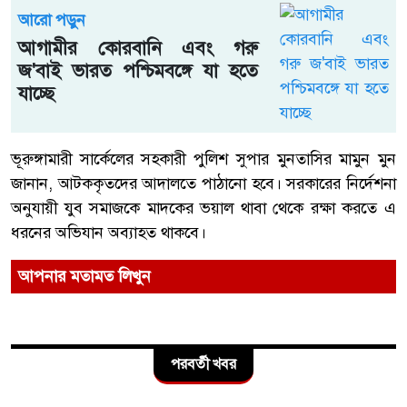
আরো পড়ুন
আগামীর কোরবানি এবং গরু
জ'বাই ভারত পশ্চিমবঙ্গে যা হতে
যাচ্ছে
ভূরুঙ্গামারী সার্কেলের সহকারী পুলিশ সুপার মুনতাসির মামুন মুন
জানান, আটককৃতদের আদালতে পাঠানো হবে। সরকারের নির্দেশনা
অনুযায়ী যুব সমাজকে মাদকের ভয়াল থাবা থেকে রক্ষা করতে এ
ধরনের অভিযান অব্যাহত থাকবে।
আপনার মতামত লিখুন
পরবর্তী খবর