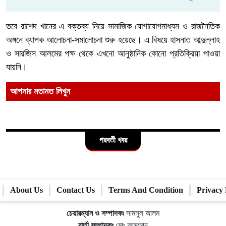
তবে রাশেদ খানের এ বক্তব্য নিয়ে সামাজিক যোগাযোগমাধ্যম ও রাজনৈতিক
অঙ্গনে ব্যাপক আলোচনা-সমালোচনা শুরু হয়েছে। এ বিষয়ে হাসনাত আব্দুল্লাহ
ও সারজিস আলমের পক্ষ থেকে এখনো আনুষ্ঠানিক কোনো প্রতিক্রিয়া পাওয়া
যায়নি।
আপনার মতামত লিখুন
পরবর্তী খবর
About Us
Contact Us
Terms And Condition
Privacy 
চেয়ারম্যান ও সম্পাদকঃ
সামসুল আলম
বার্তা সম্পাদকঃ
মোঃ আসআদ