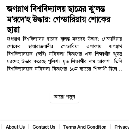
জগন্নাথ বিশ্ববিদ্যালয় ছাত্রের ঝু'লন্ত
ম'রদে'হ উদ্ধার: গেন্ডারিয়ায় শোকের
ছায়া
জগন্নাথ বিশ্ববিদ্যালয় ছাত্রের ঝুলন্ত মরদেহ উদ্ধার: গেন্ডারিয়ায়
শোকের ছায়া​রাজধানীর গেন্ডারিয়া এলাকায় জগন্নাথ
বিশ্ববিদ্যালয়ের (জবি) নাট্যকলা বিভাগের এক শিক্ষার্থীর ঝুলন্ত
মরদেহ উদ্ধার করেছে পুলিশ। মৃত শিক্ষার্থীর নাম আকাশ। তিনি
বিশ্ববিদ্যালয়ের নাট্যকলা বিভাগের ১০ম ব্যাচের শিক্ষার্থী ছিলেন।
তার স্থায়ী নিবাস ফরিদপুর জেলায়।​ঘটনার বিবরণ​গতকাল রাতে
গেন্ডারিয়া থানা এলাকায় নিজ বাসস্থানে এই ঘটনা ঘটে। স্থানীয় ও
পুলিশ সূত্রে জানা গেছে, আকাশকে তার কক্ষে ঝুলন্ত অবস্থায়
আরো পড়ুন
পাওয়া যায়। খবর পেয়ে গেন্ডারিয়া থানা পুলিশ দ্রুত ঘটনাস্থলে
উপস্থিত হয়।[TECHTARANGA-POST:1376]​গেন্ডারিয়া
থানার তদন্ত কর্মকর্তা নাজমুল হাসান গণমাধ্যমকে জানান:​"আমরা
রাত সাড়ে ৯টার দিকে খবর পেয়ে দ্রুত ঘটনাস্থলে পৌঁছাই।
About Us
Contact Us
Terms And Condition
Privacy
সেখানে আকাশকে ঝুলন্ত অবস্থায় উদ্ধার করা হয়। প্রাথমিক