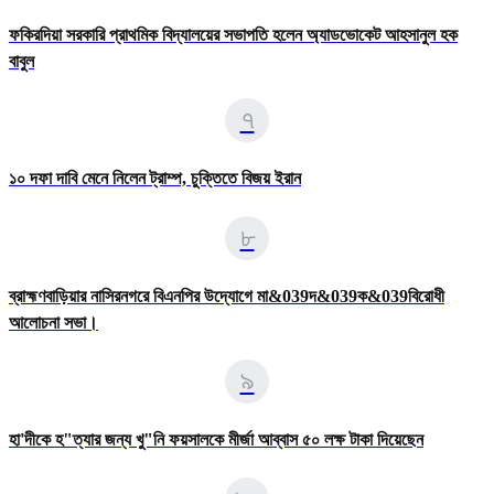
ফকিরদিয়া সরকারি প্রাথমিক বিদ্যালয়ের সভাপতি হলেন অ্যাডভোকেট আহসানুল হক
বাবুল
৭
১০ দফা দাবি মেনে নিলেন ট্রাম্প, চুক্তিতে বিজয় ইরান
৮
ব্রাহ্মণবাড়িয়ার নাসিরনগরে বিএনপির উদ্যােগে মা&039দ&039ক&039বিরোধী
আলোচনা সভা।
৯
হা'দীকে হ"ত্যার জন্য খু"নি ফয়সালকে মীর্জা আব্বাস ৫০ লক্ষ টাকা দিয়েছেন