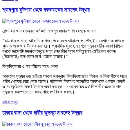
শ্যামপুরে ফুটপাত থেকে নবজাতকের ম'রদেহ উদ্ধার
​গেন্ডারিয়া থানার তদন্ত কর্মকর্তা নাজমুল হাসান গণমাধ্যমকে জানান:
​"আমরা রাত সাড়ে ৯টার দিকে খবর পেয়ে দ্রুত ঘটনাস্থলে পৌঁছাই। সেখানে আকাশকে
ঝুলন্ত অবস্থায় উদ্ধার করা হয়। প্রাথমিক সুরতহাল শেষে মৃত্যুর সঠিক কারণ নিশ্চিত
করতে মরদেহটি ময়নাতদন্তের জন্য রাজধানীর স্যার সলিমুল্লাহ মেডিকেল কলেজ
(মিডফোর্ড) হাসপাতাল মর্গে পাঠানো হয়েছে।"
​বিশ্ববিদ্যালয় ও সহপাঠীদের মাঝে শোক
​আকাশের মৃত্যুর খবর ছড়িয়ে পড়লে জগন্নাথ বিশ্ববিদ্যালয়ের শিক্ষক ও শিক্ষার্থীদের মাঝে
গভীর শোকের ছায়া নেমে আসে। নাট্যকলা বিভাগের সহপাঠীরা আকাশকে একজন মেধাবী
ও সংস্কৃতিমনা তরুণ হিসেবে স্মরণ করছেন। ১০ম ব্যাচের এই শিক্ষার্থীর এমন অকাল
মৃত্যুতে ক্যাম্পাসে শোকাবহ পরিবেশ বিরাজ করছে।
আরো পড়ুন
ঢাকায় বাসা থেকে নারীর ঝুলন্ত ম'রদেহ উদ্ধার