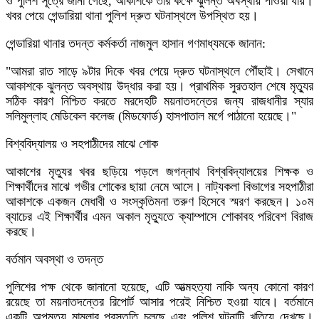
ও পুলিশ সূত্রে জানা গেছে, আকাশকে তার কক্ষে ঝুলন্ত অবস্থায় পাওয়া যায়।
খবর পেয়ে গেন্ডারিয়া থানা পুলিশ দ্রুত ঘটনাস্থলে উপস্থিত হয়।
​গেন্ডারিয়া থানার তদন্ত কর্মকর্তা নাজমুল হাসান গণমাধ্যমকে জানান:
​"আমরা রাত সাড়ে ৯টার দিকে খবর পেয়ে দ্রুত ঘটনাস্থলে পৌঁছাই। সেখানে
আকাশকে ঝুলন্ত অবস্থায় উদ্ধার করা হয়। প্রাথমিক সুরতহাল শেষে মৃত্যুর
সঠিক কারণ নিশ্চিত করতে মরদেহটি ময়নাতদন্তের জন্য রাজধানীর স্যার
সলিমুল্লাহ মেডিকেল কলেজ (মিডফোর্ড) হাসপাতাল মর্গে পাঠানো হয়েছে।"
​বিশ্ববিদ্যালয় ও সহপাঠীদের মাঝে শোক
​আকাশের মৃত্যুর খবর ছড়িয়ে পড়লে জগন্নাথ বিশ্ববিদ্যালয়ের শিক্ষক ও
শিক্ষার্থীদের মাঝে গভীর শোকের ছায়া নেমে আসে। নাট্যকলা বিভাগের সহপাঠীরা
আকাশকে একজন মেধাবী ও সংস্কৃতিমনা তরুণ হিসেবে স্মরণ করছেন। ১০ম
ব্যাচের এই শিক্ষার্থীর এমন অকাল মৃত্যুতে ক্যাম্পাসে শোকাবহ পরিবেশ বিরাজ
করছে।
​বর্তমান অবস্থা ও তদন্ত
​পুলিশের পক্ষ থেকে জানানো হয়েছে, এটি আত্মহত্যা নাকি অন্য কোনো কারণ
রয়েছে তা ময়নাতদন্তের রিপোর্ট আসার পরেই নিশ্চিত হওয়া যাবে। বর্তমানে
একটি অপমৃত্যু মামলার প্রস্তুতি চলছে এবং পুলিশ ঘটনাটি খতিয়ে দেখছে।