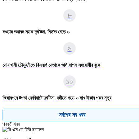
৮
বগুড়ায় ভয়াবহ সড়ক দূর্ঘ'টনা, নিহ'ত বেড়ে ৬
৯
নোয়াখালী চৌমুহনীতে বিএনপি নেতাকে গুলি,লাগল সহযোগীর বুকে
১০
জিয়ানগরে টগড়া ফেরিঘাটে দুর্ঘ'টনা, নদীতে পড়ে ৩ লাখ টাকার গরুর মৃত্যু
সর্বশেষ সব খবর
পরবর্তী খবর