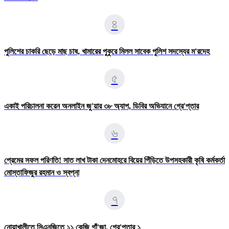
৪
পুলিশের চাকরি ছেড়ে মাছ চাষ, খামারের পুকুরে মিলল সাবেক পুলিশ সদস্যের ম'রদেহ
৫
একাই পরিচালনা করেন অনলাইন জু'য়ার ৩৮ অ্যাপ, ডিবির অভিযানে গ্রে'প্তার
৬
প্রেমের সফল পরিণতি! সাত লাখ টাকা দেনমোহরে বিয়ের পিঁড়িতে উপসহকারী কৃষি কর্মকর্তা
মোস্তাফিজুর রহমান ও স্বপ্না
৭
নোয়াখালীতে সিএনজিতে ১১ কেজি গাঁ'জা, গ্রে'প্তার ১