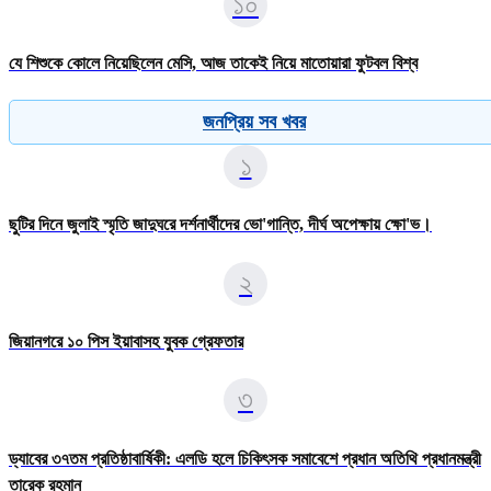
১০
যে শিশুকে কোলে নিয়েছিলেন মেসি, আজ তাকেই নিয়ে মাতোয়ারা ফুটবল বিশ্ব
জনপ্রিয় সব খবর
১
ছুটির দিনে জুলাই স্মৃতি জাদুঘরে দর্শনার্থীদের ভো'গান্তি, দীর্ঘ অপেক্ষায় ক্ষো'ভ।
২
জিয়ানগরে ১০ পিস ইয়াবাসহ যুবক গ্রেফতার
৩
ড্যাবের ৩৭তম প্রতিষ্ঠাবার্ষিকী: এলডি হলে চিকিৎসক সমাবেশে প্রধান অতিথি প্রধানমন্ত্রী
তারেক রহমান