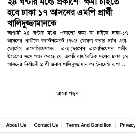
২৪ ঘণ্টার মধ্যে প্রকাশ্যে ক্ষমা চাইতে
হবে ঢাকা ১৭ আসনের এমপি প্রার্থী
খালিদুজ্জামানকে
আগামী ২৪ ঘণ্টার মধ্যে প্রকাশ্যে ক্ষমা না চাইলে ঢাকা-১৭
আসনের প্রার্থীকে ক্যান্টনমেন্টে PNG ঘোষণা করার দাবি এক্স-
ফোর্সেস এসোসিয়েশনের। এক্স-ফোর্সেস এসোসিয়েশন গভীর
উদ্বেগের সঙ্গে লক্ষ্য করছে যে, একটি রাজনৈতিক দলের ঢাকা-১৭
আসনের নির্বাচনী প্রার্থী জনাব খালিদুজ্জামান ক্যান্টনমেন্ট এলাকায়
অস্ত্রসহ প্রবেশের চেষ্টা করেছেন। উক্ত প্রার্থী ক্যান্টনমেন্টে
প্রবেশকালে দায়িত্বপ্রাপ্ত নিরাপত্তা সদস্যদের দ্বারা অস্ত্রসহ প্রবেশে
বাধাপ্রাপ্ত হলে তিনি অত্যন্ত উদ্দতপূর্ণ আচরণ করেন এবং
আরো পড়ুন
সেনাসদস্যদের উদ্দেশে কুরুচিপূর্ণ ও অবমাননাকর মন্তব্য করেন।
এ ধরনের বক্তব্য ও আচরণ সামরিক বাহিনীর মনোবল, মর্যাদা
এবং রাষ্ট্রীয় শৃঙ্খলার ওপর সরাসরি আঘাত। এক্স-ফোর্সেস
এসোসিয়েশন এই ঘটনার তীব্র নিন্দা ও প্রতিবাদ জানাচ্ছে।
About Us
Contact Us
Terms And Condition
Privacy
[TECHTARANGA-POST:1652]এক্স-ফোর্সেস এসোসিয়েশন
স্পষ্টভাবে বলতে চায় — রাজনৈতিক পরিচয় কখনোই কাউকে