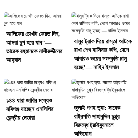
[TECHTARANGA-POST:3712]সোমবার (৩ আগস্ট) বিকেলে
রাজধানীর কাকরাইলের আইডিবি মিলনায়তনে "শহীদ পরিবার ও আহতদের
কণ্ঠে জনতার ১ দফা" শীর্ষক আলোচনা সভায় বক্তব্য দিতে গিয়ে তিনি এসব
কথা বলেন।নাহিদ ইসলাম আরও বলেন, যদি শেখ হাসিনা ডিসেম্বরে দেশে
আলিফের চোখটা ফেরত দিন,
ফেরেন এবং সেই পথ প্রস্তুত করা হয়, তাহলে জুলাই আন্দোলনের যোদ্ধারা
বালুর ট্রাক দিয়ে রাস্তা আটকে
আমরা চুপ হয়ে যাব"—
প্রস্তুত থাকবে।তার এই বক্তব্য রাজনৈতিক অঙ্গনে নতুন করে আলোচনা সৃষ্টি
রাখা শেখ হাসিনার কপি, দেশে
তারেক রহমানকে নাসীরুদ্দীনের
করেছে।
আবারও ভয়ের সংস্কৃতি চালু
আহ্বান
হচ্ছে’— নাহিদ ইসলাম
১৪৪ ধারা জারির মধ্যেও
জুলাই গণহ'ত্যা: সাবেক
হবিগঞ্জ যাচ্ছেন এনসিপির
রাষ্ট্রপতি সাহাবুদ্দিন চুপ্পুর
কেন্দ্রীয় নেতারা
বিরুদ্ধে ট্রাইব্যুনালে
অভিযোগ