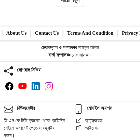
আরো পড়ুন
About Us
Contact Us
Terms And Condition
Privacy 
চেয়ারম্যান ও সম্পাদকঃ
সামসুল আলম
বার্তা সম্পাদকঃ
মোঃ আসআদ
সোশ্যাল মিডিয়া
নিউজলেটার
মোবাইল অ্যাপস
ডি এস কে টিভি চ্যানেল থেকে প্রতিদিন
অ্যান্ড্রয়েড
মেইলে আপডেট পেতে সাবস্ক্রাইব
আইফোন
করুন।