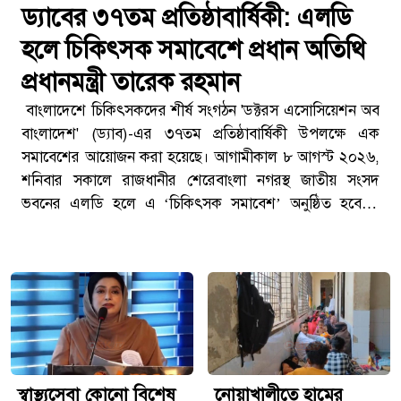
ড্যাবের ৩৭তম প্রতিষ্ঠাবার্ষিকী: এলডি
হলে চিকিৎসক সমাবেশে প্রধান অতিথি
প্রধানমন্ত্রী তারেক রহমান
বাংলাদেশে চিকিৎসকদের শীর্ষ সংগঠন 'ডক্টরস এসোসিয়েশন অব
বাংলাদেশ' (ড্যাব)-এর ৩৭তম প্রতিষ্ঠাবার্ষিকী উপলক্ষে এক
সমাবেশের আয়োজন করা হয়েছে। আগামীকাল ৮ আগস্ট ২০২৬,
শনিবার সকালে রাজধানীর শেরেবাংলা নগরস্থ জাতীয় সংসদ
ভবনের এলডি হলে এ ‘চিকিৎসক সমাবেশ’ অনুষ্ঠিত হবে।এ
বিষয়ে ড্যাব এর কেন্দ্রীয় কমিটির দপ্তর সম্পাদক ও প্রতিষ্ঠাবার্ষিকী
উদযাপন কমিটির মঞ্চ ব্যাবস্থাপনা উপকমিটির সদস্য সচিব ডাঃ
এরফান আহমেদ সোহেল জানান যে, ড্যাব এর প্রতিষ্ঠাবার্ষিকী
উপলক্ষে চিকিৎসকদের এই সমাবেশে প্রধান অতিথি হিসেবে
উপস্থিত থাকবেন ডক্টরস এসোসিয়েশন অব বাংলাদেশ এর প্রধান
পৃষ্ঠপোষক ও গনপ্রজাতন্ত্রী বাংলাদেশ সরকারের মাননীয় প্রধানমন্ত্রী
জনাব তারেক রহমান, এমপি। ড্যাব এর বিভিন্ন পর্যায়ের
নেতাকর্মীদের সমন্বয়ে গঠিত ১৭ টি উপকমিটির মাধ্যমে অনুষ্ঠান
স্বাস্থ্যসেবা কোনো বিশেষ
‎নোয়াখালীতে হামের