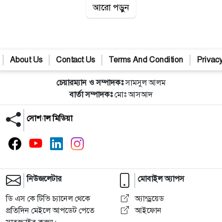
আরো পড়ুন
About Us
Contact Us
Terms And Condition
Privacy
চেয়ারম্যান ও সম্পাদকঃ
সামসুল আলম
বার্তা সম্পাদকঃ
মোঃ আসআদ
সোশ্যাল মিডিয়া
নিউজলেটার
মোবাইল অ্যাপস
ডি এস কে টিভি চ্যানেল থেকে
অ্যান্ড্রয়েড
প্রতিদিন মেইলে আপডেট পেতে
আইফোন