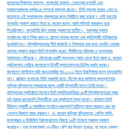
জুয়েলের শিক্ষাগত সাফল্য, গবেষণায় অবদান, নেতৃত্বের গুণাবলি এবং
সমাজসেবামূলক কর্মকাণ্ড সম্পর্কে বক্তব্য রাখেন। তিনি ব্যাখ্যা করেন, কেন ড.
জুয়েলকে এই সম্মানজনক পুরস্কারের জন্য নির্বাচিত করা হয়েছে। সেই মুহূর্তের
অনুভূতি প্রকাশ করতে গিয়ে ড. জুয়েল বলেন, আমি সত্যিই বাকরুদ্ধ হয়ে
গিয়েছিলাম। অনুভূতিটা ছিল ভাষায় প্রকাশের অতীত। ‎ ‎পুরস্কার প্রদান
অনুষ্ঠানের আগে গ্রিন রুমে ড. রাসেল মাহমুদ জুয়েল এক ব্যতিক্রমী অভিজ্ঞতার
মুখোমুখি হন। বিশ্ববিদ্যালয়ের শীর্ষ কর্মকর্তা ও শিক্ষকরা তার সঙ্গে সেলফি তোলার
আগ্রহ প্রকাশ করলে তিনি উপলব্ধি করেন, দীর্ঘদিনের পরিশ্রম ও অধ্যবসায়
সার্থকতায় পৌঁছেছে। ‎ ‎চাঁদপুরের একটি প্রত্যন্ত গ্রাম থেকে উঠে আসা ড. জুয়েল
প্রতিকূলতা পেরিয়ে বাংলাদেশে তিনটি স্নাতকোত্তর ডিগ্রি অর্জন করেন।
বাংলাদেশ কাস্টমসে আট বছর চাকরির পর ২০২২ সালে উচ্চশিক্ষার জন্য যুক্তরাষ্ট্রে
যান। ডক্টরাল গবেষণায় তিনি সরকারি খাতে, বিশেষ করে কাস্টমস ব্যবস্থাপনায়
কৃত্রিম বুদ্ধিমত্তা ব্যবহারের জন্য একটি উদ্ভাবনী মডেল তৈরি করেন। ‎
‎বাইস্যাকের প্রতিষ্ঠাতা হিসেবে তিনি ক্যালিফোর্নিয়ার ৩৮টি বিশ্ববিদ্যালয়ের প্রায়
দুই হাজার বাংলাদেশি শিক্ষার্থীকে এক প্ল্যাটফর্মে যুক্ত করেন। বর্তমানে তিনি
বিভিন্ন প্রবাসী ও সামাজিক সংগঠনে গুরুত্বপূর্ণ দায়িত্ব পালন করছেন এবং যুব
নেতৃত্ব বিকাশে কাজ করছেন। ‎ ‎ড. জুয়েল কৃত্রিম বুদ্ধিমত্তা, মেশিন লার্নিং,
জনস্বাস্থ্য ও ডিজিটাল ট্রান্সফরমেশন বিষয়ে ১৬টি গবেষণা প্রবন্ধ প্রকাশ
করেছেন। তার গবেষণাকর্ম ৩৭০টিরও বেশি বার উদ্ধৃত হয়েছে, যা তাকে একজন