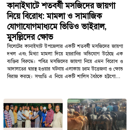
কানাইঘাটে শতবর্ষী মসজিদের জায়গা
নিয়ে বিরোধ: মামলা ও সামাজিক
যোগাযোগমাধ্যমে ভিডিও ভাইরাল,
মুসল্লিদের ক্ষোভ
সিলেটের কানাইঘাট উপজেলার একটি শতবর্ষী মসজিদের জায়গা
দখল এবং মিথ্যা মামলা দিয়ে হয়রানির অভিযোগ উঠেছে এক
ব্যক্তির বিরুদ্ধে। পবিত্র মসজিদের জায়গা নিয়ে এমন বিরোধ ও
আদালতের দ্বারস্থ হওয়ার ঘটনায় এলাকায় চরম উত্তেজনা ও ক্ষোভ
বিরাজ করছে। সম্প্রতি এ নিয়ে একটি শালিস বৈঠকে হট্টগোলের
ভিডিও সামাজিক যোগাযোগমাধ্যমে ভাইরাল হলে বিষয়টি সবার
নজরে আসে।ঘটনাটি ঘটেছে কানাইঘাট উপজেলার ৮নং ঝিঙ্গাবাড়ী
ইউনিয়নের ডাকনাইল দক্ষিণ রসুলপুর জামে মসজিদে। স্থানীয়
সূত্রে জানা যায়, ১৮৮০ সালে প্রতিষ্ঠিত এই মসজিদটির মোট
জমির পরিমাণ ৬৯ শতক। মসজিদ, সংলগ্ন মাঠ ও পুকুরটি মূলত
৩২৮৪, ৩২৮৫ এবং ৩২৮৬ নম্বর দাগে অবস্থিত। প্রায় শত বছর
ধরে এলাকার পূর্বপুরুষরা এই জায়গা দান করে গেছেন এবং