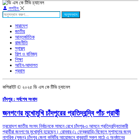
লগইন
অনুসন্ধান
সারাদেশ
জাতীয়
আন্তর্জাতিক
রাজনীতি
স্বাস্থ্য
শিল্প ও বানিজ্য
শিক্ষা
আইন-আদালত
প্রবাস
কপিরাইট © ২০২৫ ডি এস কে টিভি চ্যানেল
চাঁদপুর : সর্বশেষ সংবাদ
জনগণের মুখোমুখি চাঁদপুরের প্রতিদ্বন্দ্বি পাঁচ প্রার্থী
ত্রয়োদশ জাতীয় সংসদ নির্বাচনকে সামনে রেখে চাঁদপুর-৩ আসনে প্রতিদ্বন্দ্বিতাকারী
প্রার্থীরা জনগণের মুখোমুখি হয়েছেন। রোববার (১ ফেব্রুয়ারি) বিকেলে সুশাসনের জন্য
নাগরিক (সুজন) চাঁদপুর জেলা কমিটির আয়োজনে বাবুরহাট স্কুল মাঠে এ অনুষ্ঠানের