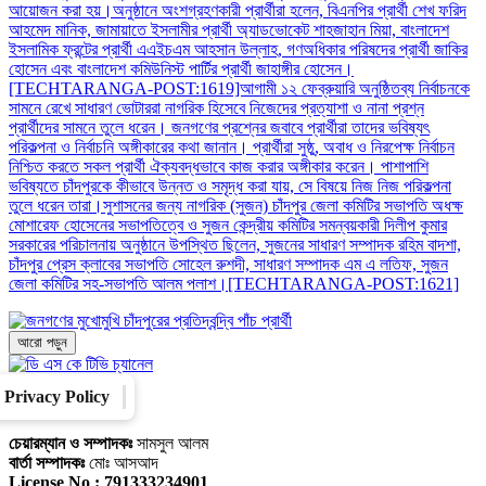
আয়োজন করা হয়।অনুষ্ঠানে অংশগ্রহণকারী প্রার্থীরা হলেন, বিএনপির প্রার্থী শেখ ফরিদ
আহমেদ মানিক, জামায়াতে ইসলামীর প্রার্থী অ্যাডভোকেট শাহজাহান মিয়া, বাংলাদেশ
ইসলামিক ফ্রন্টের প্রার্থী এএইচএম আহসান উল্লাহ, গণঅধিকার পরিষদের প্রার্থী জাকির
হোসেন এবং বাংলাদেশ কমিউনিস্ট পার্টির প্রার্থী জাহাঙ্গীর হোসেন।
[TECHTARANGA-POST:1619]আগামী ১২ ফেব্রুয়ারি অনুষ্ঠিতব্য নির্বাচনকে
সামনে রেখে সাধারণ ভোটাররা নাগরিক হিসেবে নিজেদের প্রত্যাশা ও নানা প্রশ্ন
প্রার্থীদের সামনে তুলে ধরেন। জনগণের প্রশ্নের জবাবে প্রার্থীরা তাদের ভবিষ্যৎ
পরিকল্পনা ও নির্বাচনি অঙ্গীকারের কথা জানান। প্রার্থীরা সুষ্ঠু, অবাধ ও নিরপেক্ষ নির্বাচন
নিশ্চিত করতে সকল প্রার্থী ঐক্যবদ্ধভাবে কাজ করার অঙ্গীকার করেন। পাশাপাশি
ভবিষ্যতে চাঁদপুরকে কীভাবে উন্নত ও সমৃদ্ধ করা যায়, সে বিষয়ে নিজ নিজ পরিকল্পনা
তুলে ধরেন তারা।সুশাসনের জন্য নাগরিক (সুজন) চাঁদপুর জেলা কমিটির সভাপতি অধক্ষ
মোশারেফ হোসেনের সভাপতিত্বে ও সুজন কেন্দ্রীয় কমিটির সমন্বয়কারী দিলীপ কুমার
সরকারের পরিচালনায় অনুষ্ঠানে উপস্থিত ছিলেন, সুজনের সাধারণ সম্পাদক রহিম বাদশা,
চাঁদপুর প্রেস ক্লাবের সভাপতি সোহেল রুশদী, সাধারণ সম্পাদক এম এ লতিফ, সুজন
জেলা কমিটির সহ-সভাপতি আলম পলাশ।[TECHTARANGA-POST:1621]
আরো পড়ুন
Privacy Policy
Converter
Our Family
চেয়ারম্যান ও সম্পাদকঃ
সামসুল আলম
বার্তা সম্পাদকঃ
মোঃ আসআদ
License No : 791333234901