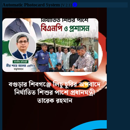
Automatic Photocard System
[V 2.1]
২৬ মে ২০২৬
বগুড়ার
শিবগঞ্জে
লিচু
চুরির
অপবাদে
নির্যাতিত
শিশুর
পাশে
প্রধানমন্ত্রী
তারেক
রহমান