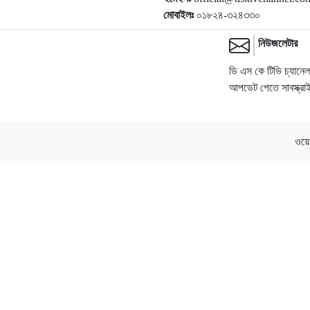
মোবাইলঃ
০১৮২৪-৩২৪৩৩০
নিউজলেটার
ডি এস কে টিভি চ্যানে
আপডেট পেতে সাবস্ক্র
ওয়