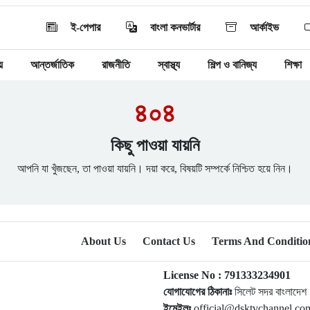
ই-পেপার
বাংলা কনভার্টার
আর্কাইভ
য়
আন্তর্জাতিক
রাজনীতি
স্বাস্থ্য
শিল্প ও বানিজ্য
শিক্ষা
৪০৪
কিছু পাওয়া যায়নি
আপনি যা খুঁজছেন, তা পাওয়া যায়নি। দয়া করে, বিষয়টি সম্পর্কে নিশ্চিত হয়ে নিন।
About Us
Contact Us
Terms And Conditio
License No : 791333234901
যোগাযোগের ঠিকানাঃ
সিলেট সদর বাংলাদেশ
ইমেইলঃ
official@dsktvchannel.c