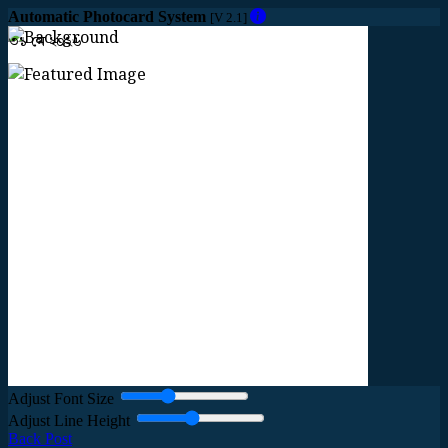
Automatic Photocard System
[V 2.1]
৩১ মে ২০২৬
কলাপাড়ায়
কিশোর
গ্যাংয়ের
হামলায়
তরুণ
নিহত,
আটক
৩
Adjust Font Size
Adjust Line Height
Back Post