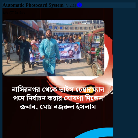
Automatic Photocard System
[V 2.1]
১৬ মে ২০২৬
নাসিরনগর
থেকে
ভাইস
চেয়ারম্যান
পদে
নির্বাচন
করার
ঘোষণা
দিলেন
জনাব,
মোঃ
নজরুল
ইসলাম