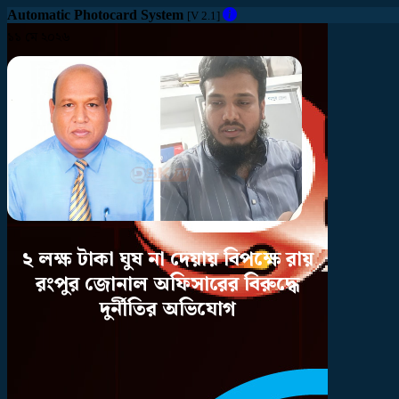
Automatic Photocard System
[V 2.1]
১১ মে ২০২৬
২
লক্ষ
টাকা
ঘুষ
না
দেয়ায়
বিপক্ষে
রায়
রংপুর
জোনাল
অফিসারের
বিরুদ্ধে
দুর্নীতির
অভিযোগ