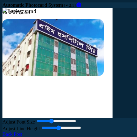
Automatic Photocard System
[V 2.1]
২৯ এপ্রিল ২০২৬
নোয়াখালীতে
রোগীর
মৃ'ত্যু
ঘিরে
উত্তেজনা,
প্রাইম
হাসপাতালের
ম্যানেজার
আট'ক।
Adjust Font Size
Adjust Line Height
Back Post