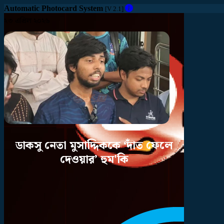
Automatic Photocard System
[V 2.1]
২৩ এপ্রিল ২০২৬
ডাকসু
নেতা
মুসাদ্দিককে
‘দাঁত
ফেলে
দেওয়ার’
হুম'কি