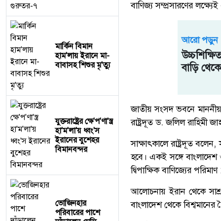
বাণিজ্য সম্প্রসারণের লক্ষ্যে
আরো পড়ুন
মার্কিন বিমান
উচ্চশিক্ষি
হাম'লায় ইরানে মা-
বাবাসহ শিশুর মৃ'ত্যু
বাড়ি থেক
জাতীয় সংসদ ভবনে মাননীয় স
যুক্তরাষ্ট্রের ক্ষে'প'ণা'স্ত্র
রাষ্ট্রদূত ড. জলিল রাহিমী 
হা'ম'লা'য় ধ্বং'স
ইরানের বুশেহর
সাক্ষাৎকালে রাষ্ট্রদূত বলে
বিমানবন্দর
হবে। একই সঙ্গে বাংলাদেশ ও
দ্বিপাক্ষিক বাণিজ্যের পরিম
আলোচনায় ইরান থেকে সাশ্রয়ী
ভোজিনহার
বাংলাদেশ থেকে বিশ্বমানের ত
পরিবারের পাশে