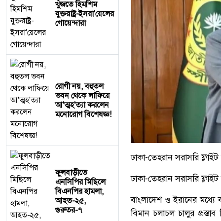
খুঁজতে হিমশিম
যুক্তরাষ্ট্র-ইসরা'য়েলের
গোয়েন্দারা
রোগী নয়, বহুতল
ভবন থেকে লাফিয়ে
আ'ত্মহ'ত্যা করলেন
মনোরোগ বিশেষজ্ঞ!
ঢাকা-তেহরান সরাসরি ফ্লাইট
ফুলবাড়ীতে
ঢাকা-তেহরান সরাসরি ফ্লাইট 
এনসিপির মিছিলে
বিএনপির হামলা,
বাংলাদেশ ও ইরানের মধ্যে 
আহত-২৫,
গুরুতর-৭
বিমান চলাচল চালুর প্রস্ত