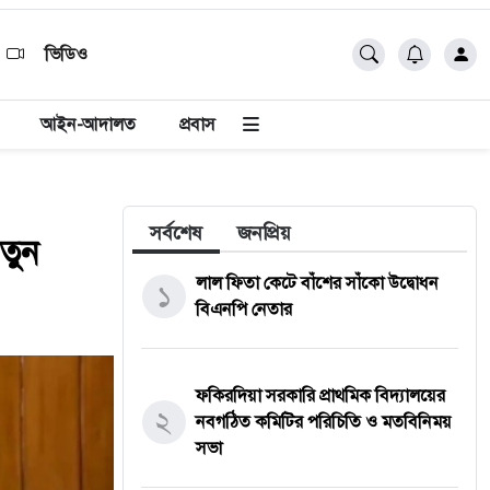
ভিডিও
আইন-আদালত
প্রবাস
সর্বশেষ
জনপ্রিয়
তুন
লাল ফিতা কেটে বাঁশের সাঁকো উদ্বোধন
১
বিএনপি নেতার
ফকিরদিয়া সরকারি প্রাথমিক বিদ্যালয়ের
২
নবগঠিত কমিটির পরিচিতি ও মতবিনিময়
সভা