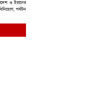
ংলাদেশ ও ইরানের
একাই পরিচালনা করেন অনলাইন জু'য়ার
বিনিয়োগ, পর্যটন
১০
৩৮ অ্যাপ, ডিবির অভিযানে গ্রে'প্তার