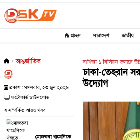
প্রচ্ছদ
সারাদেশ
জাতীয়
আন্তর্জাতিক
বাণিজ্য ১ বিলিয়ন ডলারে উ
ঢাকা-তেহরান সরা
উদ্যোগ
প্রকাশ : মঙ্গলবার, ২৩ জুন ২০২৬
ফটোকার্ড ডাউনলোড
এ সম্পর্কিত আরও খবর
মোজতবা খামেনিকে