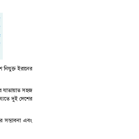
৬
দর্শনার্থীদের ভো'গান্তি, দীর্ঘ অপেক্ষায়
ক্ষো'ভ।
জিয়ানগরে ১০ পিস ইয়াবাসহ যুবক
৭
গ্রেফতার
 নিযুক্ত ইরানের
ড্যাবের ৩৭তম প্রতিষ্ঠাবার্ষিকী: এলডি হলে
৮
চিকিৎসক সমাবেশে প্রধান অতিথি
প্রধানমন্ত্রী তারেক রহমান
ুষের যাতায়াত সহজ
ষ্যতে দুই দেশের
পুলিশের চাকরি ছেড়ে মাছ চাষ, খামারের
৯
পুকুরে মিলল সাবেক পুলিশ সদস্যের
ির সম্ভাবনা এবং
ম'রদেহ