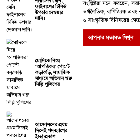
দাঁড়ালেন মেসি,
সংশ্লিষ্টরা মনে করছেন, সর
ফাইনালের টিকিট
অর্থনৈতিক, বাণিজ্যিক এবং 
উপহার দেওয়ার
দাবি।
ও সাংস্কৃতিক বিনিময়ের ক্ষেত
আপনার মতামত লিখুন
মোদিকে নিয়ে
‘আপত্তিকর’ পোস্টে
কড়াকড়ি, সামাজিক
মাধ্যমে অভিযান শুরু
দিল্লি পুলিশের
আন্দোলনের প্রথম
দিনেই পদত্যাগের
ইচ্ছা প্রকাশ