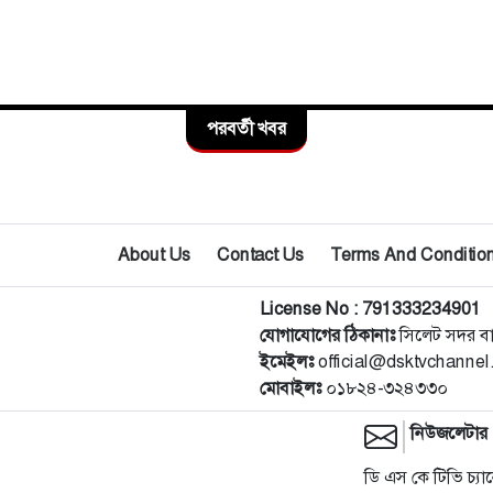
পরবর্তী খবর
About Us
Contact Us
Terms And Conditio
License No : 791333234901
যোগাযোগের ঠিকানাঃ
সিলেট সদর ব
ইমেইলঃ
official@dsktvchanne
মোবাইলঃ
০১৮২৪-৩২৪৩৩০
নিউজলেটার
ডি এস কে টিভি চ্যা