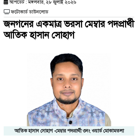
আপডেট : মঙ্গলবার, ২৮ জুলাই ২০২৬
ফটোকার্ড ডাউনলোড
জনগনের একমাত্র ভরসা মেম্বার পদপ্রার্থী
আতিক হাসান সোহাগ
আতিক হাসান সোহাগ -মেম্বার পদপ্রার্থী ৩নং ওয়ার্ড মোকামতলা