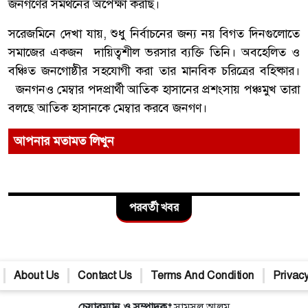
জনগণের সমর্থনের অপেক্ষা করছি।
সরেজমিনে দেখা যায়, শুধু নির্বাচনের জন্য নয় বিগত দিনগুলোতে
সমাজের একজন দায়িত্বশীল ভরসার ব্যক্তি তিনি। অবহেলিত ও
বঞ্চিত জনগোষ্ঠীর সহযোগী করা তার মানবিক চরিত্রের বহিষ্কার।
জনগনও মেম্বার পদপ্রার্থী আতিক হাসানের প্রশংসায় পঞ্চমুখ তারা
বলছে আতিক হাসানকে মেম্বার করবে জনগণ।
আপনার মতামত লিখুন
পরবর্তী খবর
About Us
Contact Us
Terms And Condition
Privacy
চেয়ারম্যান ও সম্পাদকঃ
সামসুল আলম