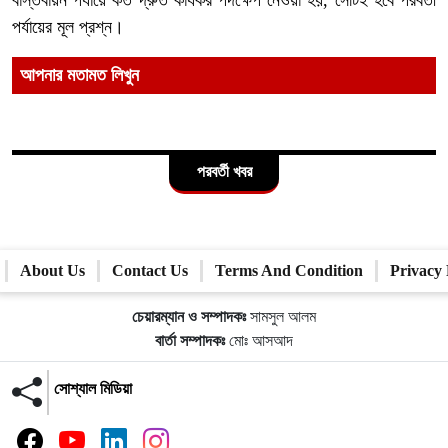
বাস্তবায়ন পর্যায়ে কত দ্রুত কার্যকর পদক্ষেপ নেওয়া হয়, সেটিই হবে পরবর্তী
পর্যায়ের মূল প্রশ্ন।
আপনার মতামত লিখুন
পরবর্তী খবর
About Us
Contact Us
Terms And Condition
Privacy 
চেয়ারম্যান ও সম্পাদকঃ
সামসুল আলম
বার্তা সম্পাদকঃ
মোঃ আসআদ
সোশ্যাল মিডিয়া