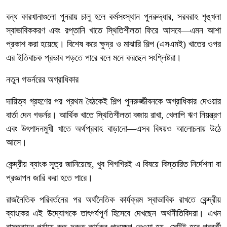
বন্ধ কারখানাগুলো পুনরায় চালু হলে কর্মসংস্থান পুনরুদ্ধার, সরবরাহ শৃঙ্খলা
স্বাভাবিককরণ এবং রপ্তানি খাতে স্থিতিশীলতা ফিরে আসবে—এমন আশা
প্রকাশ করা হয়েছে। বিশেষ করে ক্ষুদ্র ও মাঝারি শিল্প (এসএমই) খাতের ওপর
এর ইতিবাচক প্রভাব পড়তে পারে বলে মনে করছেন সংশ্লিষ্টরা।
নতুন গভর্নরের অগ্রাধিকার
দায়িত্ব গ্রহণের পর প্রথম বৈঠকেই শিল্প পুনরুজ্জীবনকে অগ্রাধিকার দেওয়ার
বার্তা দেন গভর্নর। আর্থিক খাতে স্থিতিশীলতা বজায় রাখা, খেলাপি ঋণ নিয়ন্ত্রণ
এবং উৎপাদনমুখী খাতে অর্থপ্রবাহ বাড়ানো—এসব বিষয়ও আলোচনায় উঠে
আসে।
কেন্দ্রীয় ব্যাংক সূত্র জানিয়েছে, খুব শিগগিরই এ বিষয়ে বিস্তারিত নির্দেশনা বা
প্রজ্ঞাপন জারি করা হতে পারে।
রাজনৈতিক পরিবর্তনের পর অর্থনৈতিক কার্যক্রম স্বাভাবিক রাখতে কেন্দ্রীয়
ব্যাংকের এই উদ্যোগকে তাৎপর্যপূর্ণ হিসেবে দেখছেন অর্থনীতিবিদরা। এখন